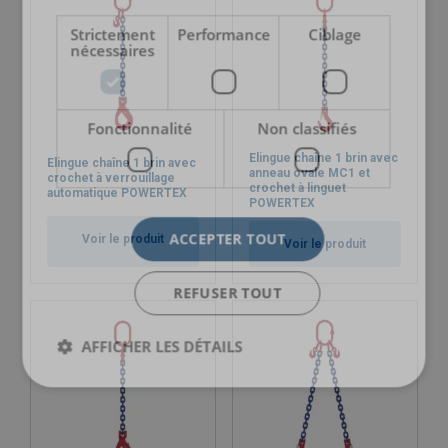
Strictement
Performance
Ciblage
nécessaires
Fonctionnalité
Non classifiés
Elingue chaîne 1 brin avec
Elingue chaîne 1 brin avec
anneau ovale MC1 et
crochet à verrouillage
crochet à linguet
automatique POWERTEX
Matériau:
POWERTEX
Marquage:
ACCEPTER TOUT
Voir le produit
Plage de température d'utilisation:
Voir le produit
Finition:
REFUSER TOUT
Norme:
(+25 % CMU)
AFFICHER LES DÉTAILS
Coefficient de sécurité:
Grade: