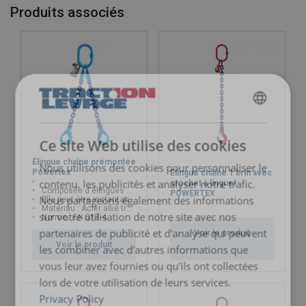
32
40,00
31,50
80,00
56,00
Produits associés
Facteur
1
0,8
2
1,4
(K)
)
L
Lorsqu'une élingue multi-brins est utilisée en nœud c
FRENCH
ENGLISH
Ce site Web utilise des cookies
Élingue chaîne prémontée
Nous utilisons des cookies pour personnaliser le
Powertex
Elingue chaîne 1 brin avec
contenu, les publicités et analyser notre trafic.
crochet à linguet
Composée d'élingues à 1 et 2 brins
POWERTEX
Nous partageons également des informations
Elle peut être instantanément assemblée au crochet d'une grue
Matériau : Acier allié trempé et revenu de qualité Grade 100
sur votre utilisation de notre site avec nos
Norme : EN 818-4
partenaires de publicité et d'analyse qui peuvent
Voir le produit
Voir le produit
les combiner avec d'autres informations que
vous leur avez fournies ou qu'ils ont collectées
lors de votre utilisation de leurs services.
Privacy Policy