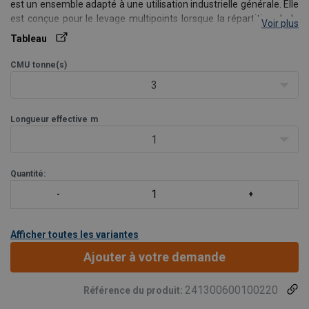
est un ensemble adapté à une utilisation industrielle générale. Elle
est conçue pour le levage multipoints lorsque la répartition de la
Voir plus
charge, une connexion rapide et des performances prévisibles
Tableau
sont requises.
L’assemblage standar
CMU
tonne(s)
3
Longueur effective
m
1
Quantité:
Afficher toutes les variantes
Ajouter à votre demande
241300600100220
Référence du produit: