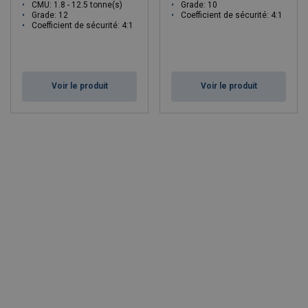
CMU: 1.8 - 12.5 tonne(s)
Grade: 10
Grade: 12
Coefficient de sécurité: 4:1
Coefficient de sécurité: 4:1
Voir le produit
Voir le produit