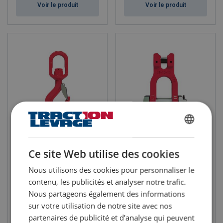
Voir le produit
Voir le produit
FRENCH
Crochet à linguet SHS-B
Manille à chape CS
POWERTEX (à roulement à
POWERTEX
billes)
ENGLISH
Ce site Web utilise des cookies
CMU: 2.5 - 10 tonne(s)
CMU: 1.4 - 10 tonne(s)
Grade: 10
Grade: 10
Coefficient de sécurité: 4:1
Nous utilisons des cookies pour personnaliser le
Coefficient de sécurité: 4:1
contenu, les publicités et analyser notre trafic.
Nous partageons également des informations
sur votre utilisation de notre site avec nos
Voir le produit
Voir le produit
partenaires de publicité et d'analyse qui peuvent