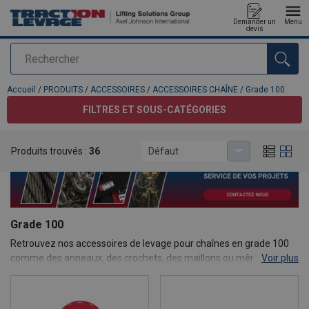
Demander un
Menu
devis
Rechercher
Ajouté au panier
Accueil
/
PRODUITS
/
ACCESSOIRES
/
ACCESSOIRES CHAÎNE
/
Grade 100
FILTRES ET SOUS-CATÉGORIES
Produits trouvés :
36
Défaut
Grade 100
Retrouvez nos accessoires de levage pour chaînes en grade 100
comme des anneaux, des crochets, des maillons ou même des
Voir plus
manilles