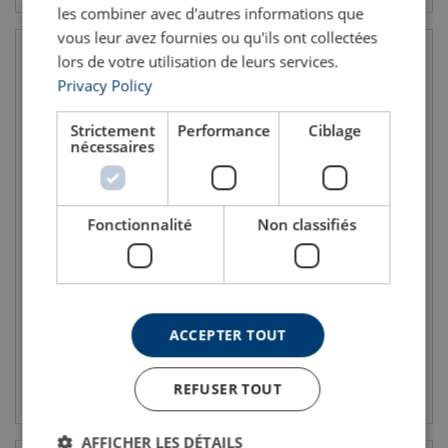
les combiner avec d'autres informations que
vous leur avez fournies ou qu'ils ont collectées
lors de votre utilisation de leurs services.
Privacy Policy
Strictement
Performance
Ciblage
nécessaires
Fonctionnalité
Non classifiés
Anneau poire à chape MR
Crochet à émerillon
POWERTEX
verrouillage auto
CMU: 2.5 - 10 tonne(s)
CMU: 1.4 - 26.5 tonne(s)
Grade: 10
Grade: 10
Coefficient de sécurité: 4:1
Coefficient de sécurité: 4:1
ACCEPTER TOUT
Voir le produit
Voir le produit
REFUSER TOUT
AFFICHER LES DÉTAILS