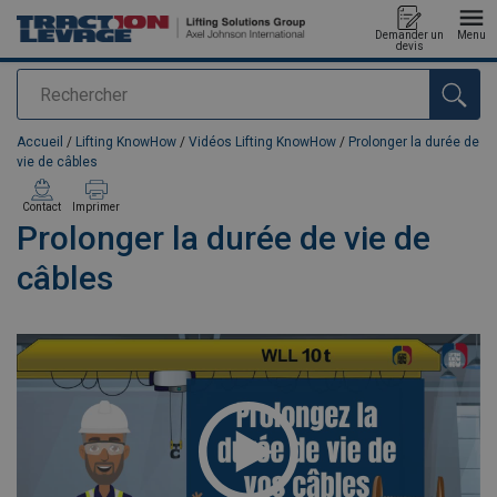
Demander un
Menu
devis
Rechercher
Ajouté au panier
Accueil
/
Lifting KnowHow
/
Vidéos Lifting KnowHow
/
Prolonger la durée de
vie de câbles
Contact
Imprimer
Prolonger la durée de vie de
câbles