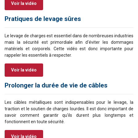
Voir la vidéo
Pratiques de levage sûres
Le levage de charges est essentiel dans de nombreuses industries
mais la sécurité est primordiale afin d'éviter les dommages
matériels et corporels. Cette vidéo est donc importante pour
rappeler les essentiels à respecter.
Voir la vidéo
Prolonger la durée de vie de câbles
FRENCH
ENGLISH
Ce site Web utilise des cookies
Les câbles métalliques sont indispensables pour le levage, la
Nous utilisons des cookies pour personnaliser le
traction et le soutien de charges lourdes. Il est donc important de
contenu, les publicités et analyser notre trafic.
savoir comment garantir qu'ils durent plus longtemps et
Nous partageons également des informations
fonctionnent en toute sécurité.
sur votre utilisation de notre site avec nos
partenaires de publicité et d'analyse qui peuvent
Voir la vidéo