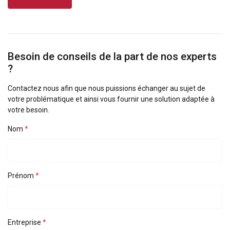
les combiner avec d'autres informations que
vous leur avez fournies ou qu'ils ont collectées
lors de votre utilisation de leurs services.
Privacy Policy
Besoin de conseils de la part de nos experts
?
Strictement
Performance
Ciblage
nécessaires
Contactez nous afin que nous puissions échanger au sujet de
votre problématique et ainsi vous fournir une solution adaptée à
votre besoin.
Fonctionnalité
Non classifiés
Nom
ACCEPTER TOUT
Prénom
REFUSER TOUT
Entreprise