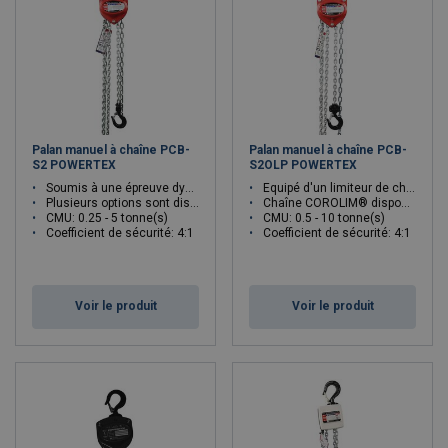
Couramment utilisé dans les
ateliers
, les
chantiers de
construction
, les
entrepôts
et les
environnements industriels
,
un palan à chaîne permet un levage vertical sûr et précis des
machines, des structures en acier et d'autres équipements lourds.
Grâce à sa conception compacte, sa Charge Maximale d'Utilisation
élevée et sa durabilité, un palan à chaîne est une solution de
Palan manuel à chaîne PCB-
Palan manuel à chaîne PCB-
levage indispensable pour les opérations de manutention, de
S2 POWERTEX
S2OLP POWERTEX
maintenance et d'assemblage.
Soumis à une épreuve dynamique à 1,5 fois la CMU
Equipé d'un limiteur de charge (OLP)
Plusieurs options sont disponibles sur demande
Chaîne
COROLIM® disponible sur demande
CMU: 0.25 - 5 tonne(s)
CMU: 0.5 - 10 tonne(s)
Vous ne savez pas quel palan à chaîne choisir ?
Contactez nos
Coefficient de sécurité: 4:1
Coefficient de sécurité: 4:1
experts en cliquant ici !
Voir le produit
Voir le produit