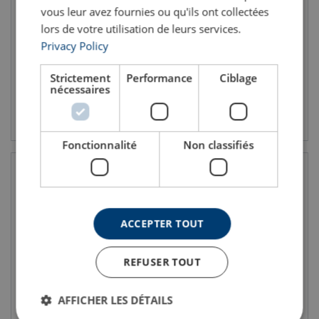
Palan manuel Palanmatic
Palan manuel à chaîne
vous leur avez fournies ou qu'ils ont collectées
ELEPHANT C21
Drisse en nylon et réas polyamides
lors de votre utilisation de leurs services.
Hauteur de levage : 3 ou 7 mètres
Palan léger
Marqué CE
Hauteur de levée : 3 mètres
Privacy Policy
CMU: 0.25 - 0.63 tonne(s)
CMU: 0.5 - 5 tonne(s)
Coefficient de sécurité: 4:1
Strictement
Performance
Ciblage
nécessaires
Voir le produit
Voir le produit
Fonctionnalité
Non classifiés
ACCEPTER TOUT
REFUSER TOUT
Palan manuel H-100
Palan manuel à chaîne
AFFICHER LES DÉTAILS
ELEPHANT
HOISTMAN ELEPHANT