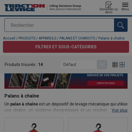
Demander un
Menu
devis
Rechercher
Ajouté au panier
Accueil
/
PRODUITS
/
APPAREILS
/
PALANS ET CHARIOTS
/
Palans à chaîne
FILTRES ET SOUS-CATÉGORIES
Produits trouvés :
14
Défaut
Palans à chaîne
Un
palan à chaîne
est un dispositif de levage mécanique qui utilise
une chaîne, un système d'engrenages et un crochet de levage
Voir plus
pour soulever et abaisser des charges lourdes avec un minimum
d'effort.