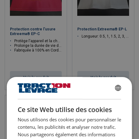
Protection contre l'usure
Protection Extreema® EP-L
Extreema® EP-C
Longueur: 0.5, 1, 1.5, 2, 3, 5, 4 m
Protège l'appareil et la charge à soulever
Prolonge la durée de vie de vos élingues
Fabriquée à 100%
en
Cordura®
Voir le produit
Voir le produit
FRENCH
ENGLISH
Ce site Web utilise des cookies
Nous utilisons des cookies pour personnaliser le
contenu, les publicités et analyser notre trafic.
Nous partageons également des informations