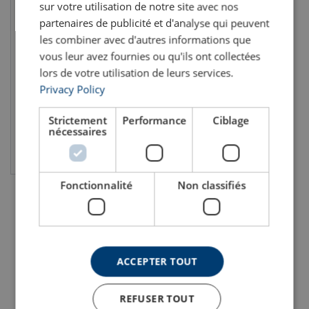
sur votre utilisation de notre site avec nos
partenaires de publicité et d'analyse qui peuvent
les combiner avec d'autres informations que
Tête d'équilibrage TC
vous leur avez fournies ou qu'ils ont collectées
Pour élingue câble
Permet l'équilibrage de la charge
lors de votre utilisation de leurs services.
CMU: 2 - 10 tonne(s)
Privacy Policy
Strictement
Performance
Ciblage
nécessaires
Voir le produit
Fonctionnalité
Non classifiés
ACCEPTER TOUT
REFUSER TOUT