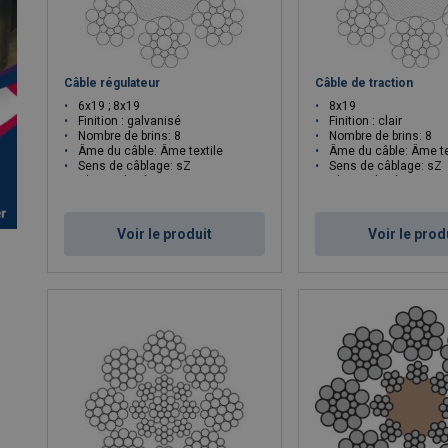
Câble régulateur
Câble de traction
6x19 ; 8x19
8x19
Finition : galvanisé
Finition : clair
Nombre de brins: 8
Nombre de brins: 8
Âme du câble: Âme textile
Âme du câble: Âme te
Sens de câblage: sZ
Sens de câblage: sZ
Classe de résistance N/mm²: 1960
Classe de résistance N/
Voir le produit
Voir le prod