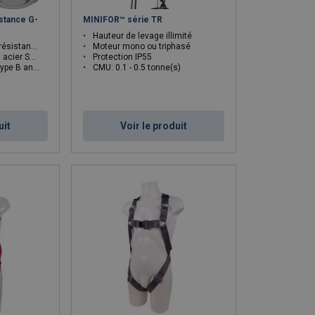
stance G-
MINIFOR™ série TR
Hauteur de levage illimité
ésistance
Moteur mono ou triphasé
arc en SAE 1015
Protection IP55
pecification FF-C-450D
CMU: 0.1 - 0.5 tonne(s)
uit
Voir le produit