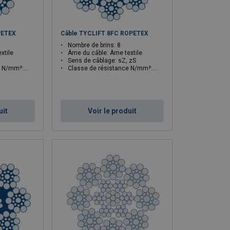
PETEX
Câble TYCLIFT 8FC ROPETEX
Nombre de brins: 8
xtile
Âme du câble: Âme textile
Sens de câblage: sZ, zS
mm²: 1770
Classe de résistance N/mm²: 1370/1770
uit
Voir le produit