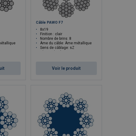
Câble PAWO F7
8x19
Finition : clair
Nombre de brins: 8
étallique
Âme du câble: Âme métallique
Sens de câblage: sZ
mm²: 1570
Classe de résistance N/mm²: 1570
uit
Voir le produit