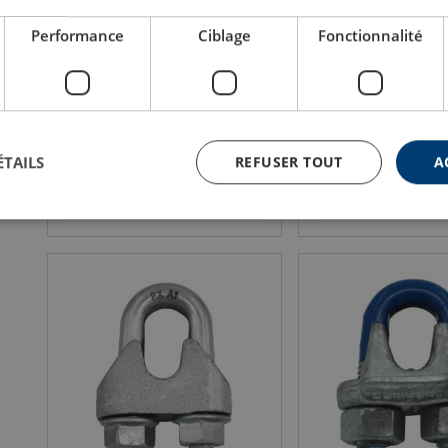
Performance
Ciblage
Fonctionnalité
Tige à oeil rond
Tige à chape mâle
Charge de rupture : 3.49 - 21.66 tonnes
Charge de rupture : 4.75 - 1
Conçue pour les câbles d'ascenseurs
Conçue pour les câbles d'
Assemblée avec deux écrous, une rondelle et une goupille
Assemblée avec deux écrous, une rondelle
ÉTAILS
REFUSER TOUT
A
Voir le produit
Voir le prod