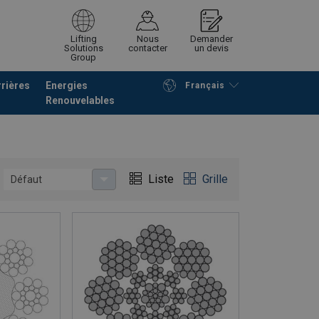
Lifting
Nous
Demander
Solutions
contacter
un devis
Group
rières
Energies
Français
Renouvelables
Poursuivre
Envoyer demande
Liste
Grille
Défaut