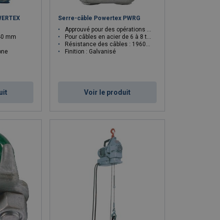
OWERTEX
Serre-câble Powertex PWRG
Approuvé pour des opérations de levage
 40 mm
Pour câbles en acier de 6 à 8 torons âme acier ou textile
Résistance des câbles : 1960 N/mm²
one
Finition : Galvanisé
uit
Voir le produit