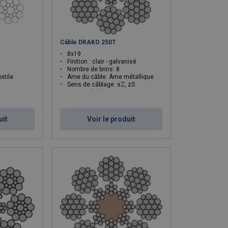
Câble DRAKO 250T
8x19
Finition : clair - galvanisé
Nombre de brins: 8
xtile
Âme du câble: Âme métallique
Sens de câblage: sZ, zS
mm²: 1570
Classe de résistance N/mm²: 1770, 1570
uit
Voir le produit