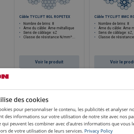
Câble TYCLIFT 8GL ROPETEX
Câble TYCLIFT 8MC 
Nombre de brins: 8
Nombre de brins: 8
Âme du câble: Âme métallique
Âme du câble: Âme m
Sens de câblage: sZ
Sens de câblage: sZ,
Classe de résistance N/mm²: 1570
Classe de résistance N/
Voir le produit
Voir le prod
ilise des cookies
ookies pour personnaliser le contenu, les publicités et analyser no
 des informations sur votre utilisation de notre site avec nos pa
se qui peuvent les combiner avec d'autres informations que vous l
lors de votre utilisation de leurs services.
Privacy Policy