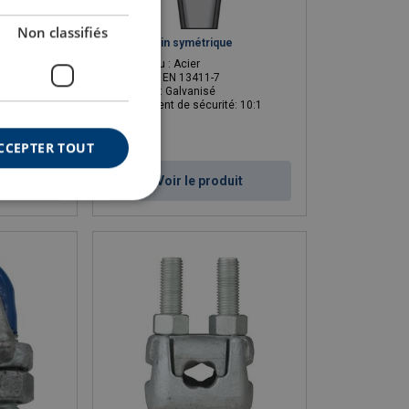
Non classifiés
Boite à coin symétrique
6.21 tonnes
Matériau : Acier
ascenseurs
Norme : EN 13411-7
 et une goupille
Finition : Galvanisé
Coefficient de sécurité: 10:1
CCEPTER TOUT
uit
Voir le produit