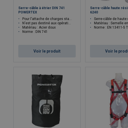
Serre-câble à étrier DIN 741
Serre-câble haute rési
POWERTEX
6240
Pour l'attache de charges statiques. Sans Chrome 6
Serre-câble de haute r
N'est pas destiné aux opérations de levage
Matériau : Semelle en acier SAE 1045 et 
Matériau : Acier doux
Norme : EN 13411-5 Type B anciennement U.S. Federal S
Norme : DIN 741
Voir le produit
Voir le prod