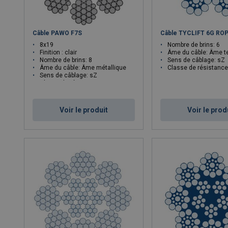
Câble PAWO F7S
Câble TYCLIFT 6G RO
8x19
Nombre de brins: 6
Finition : clair
Âme du câble: Âme te
Nombre de brins: 8
Sens de câblage: sZ
Âme du câble: Âme métallique
Classe de résistance N/
Sens de câblage: sZ
Classe de résistance N/mm²: 1570
Voir le produit
Voir le prod