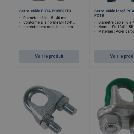
Serre-câble PCTA POWERTEX
Serre-câble forgé P
PCTB
Diamètre câble : 5 - 40 mm
Conforme à la norme EN 13411-5 (type A)
Diamètre câble : 6 à
correctement monté, l'ensemble peut supporter jusqu'à 80 % de la charge minimale de rupture du câble
Norme : EN 13411-5B
Matériau :
Acier carb
Voir le produit
Voir le prod