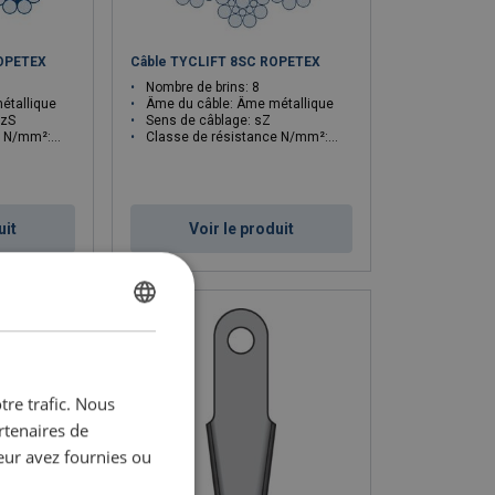
ROPETEX
Câble TYCLIFT 8SC ROPETEX
Nombre de brins: 8
étallique
Âme du câble: Âme métallique
 zS
Sens de câblage: sZ
mm²: 1570
Classe de résistance N/mm²: 1570_1770
uit
Voir le produit
FRENCH
ENGLISH
tre trafic. Nous
rtenaires de
eur avez fournies ou