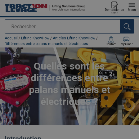
Demander un
Menu
devis
Rechercher
Ajouté au panier
Accueil
/
Lifting KnowHow
/
Articles Lifting KnowHow
/
Différences entre palans manuels et électriques
Contact
Imprimer
Quelles sont les
différences entre
palans manuels et
électriques ?
Introduction