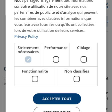
Nous partageons également des informations
Palan électri
Palan électrique
Palan électrique
sur votre utilisation de notre site avec nos
sangle EURO
ER2 mono-vitesse
ER2 deux vitesses
BH
partenaires de publicité et d'analyse qui peuvent
les combiner avec d'autres informations que
Voir le produit
Voir le produit
Voir le pro
vous leur avez fournies ou qu'ils ont collectées
lors de votre utilisation de leurs services.
Privacy Policy
Strictement
Performance
Ciblage
nécessaires
Voir toute la gamme de palans manuels et électriques
Conclusion
Fonctionnalité
Non classifiés
Il y a donc 4 différences principales entre les palans manuels et
électriques :
La première différence est la
source d'énergie
. Un palan
manuel va fonctionner grâce à la force humaine tandis
ACCEPTER TOUT
qu'un palan électrique grâce à son moteur électrique.
La deuxième différence est la
vitesse de levage
. Le palan