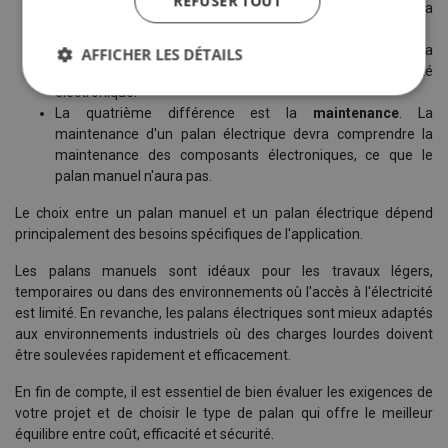
REFUSER TOUT
électrique est plus adapté à des opérations de levage où la
vitesse est primordiale.
La troisième est le
coût
. Un palan électrique représentera
AFFICHER LES DÉTAILS
un investissement plus élevé en raison de sa complexité
électronique.
La quatrième différence est la
maintenance
. La
maintenance d'un palan électrique devra comprendre la
maintenance des composants électroniques, ce que le
palan manuel n'aura pas.
Le choix entre un palan manuel et un palan électrique dépend
principalement des besoins spécifiques de l'application.
Les palans manuels sont idéaux pour les travaux légers,
temporaires ou dans des environnements où l'accès à l'électricité
est limité. En revanche, les palans électriques sont mieux adaptés
aux environnements industriels où des charges lourdes doivent
être soulevées rapidement et efficacement.
En fin de compte, il est essentiel de bien évaluer les exigences de
votre projet et de choisir le type de palan qui offre le meilleur
équilibre entre coût, efficacité et sécurité.