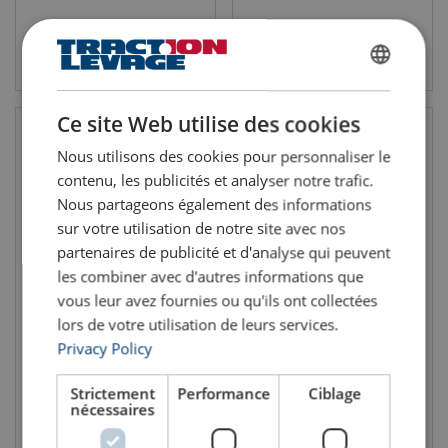
Voir le produit
Voir le produit
FRENCH
ENGLISH
Ce site Web utilise des cookies
Nous utilisons des cookies pour personnaliser le
contenu, les publicités et analyser notre trafic.
Nous partageons également des informations
sur votre utilisation de notre site avec nos
partenaires de publicité et d'analyse qui peuvent
les combiner avec d'autres informations que
vous leur avez fournies ou qu'ils ont collectées
Anneau articulé
Anneau de levage RUD B-
PowerPoint® RUD PP-VIP
ABA
lors de votre utilisation de leurs services.
CMU: 0.63 - 8 tonne(s)
CMU: 1.6 - 31.5 tonne(s)
Privacy Policy
Coefficient de sécurité: 4:1
Coefficient de sécurité: 4:1
Strictement
Performance
Ciblage
nécessaires