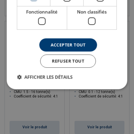
Voir le produit
Voir le produit
Fonctionnalité
Non classifiés
ACCEPTER TOUT
REFUSER TOUT
AFFICHER LES DÉTAILS
Anneau à souder RUD VLBS-
Anneau de levage RUD VRS-
U avec ressort
F STARPOINT
CMU: 1.5 - 16 tonne(s)
CMU: 0.1 - 12 tonne(s)
Coefficient de sécurité: 4:1
Coefficient de sécurité: 4:1
Voir le produit
Voir le produit