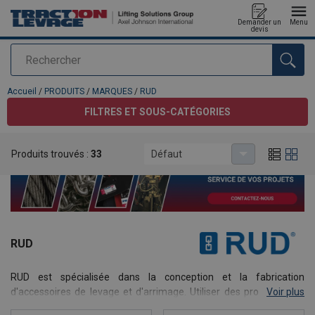
Demander un
Menu
devis
Rechercher
Ajouté au panier
Accueil
/
PRODUITS
/
MARQUES
/
RUD
FILTRES ET SOUS-CATÉGORIES
Produits trouvés :
33
Défaut
RUD
RUD est spécialisée dans la conception et la fabrication
d'accessoires de levage et d'arrimage. Utiliser des produits RUD,
Voir plus
c'est l'assurance d'avoir des produits fiables et durables, assurant