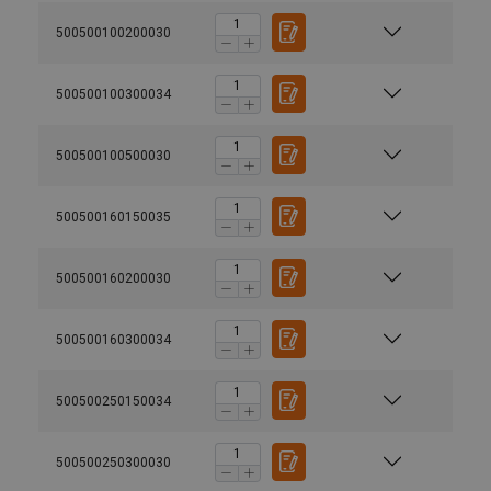
500500100200030
500500100300034
500500100500030
500500160150035
500500160200030
500500160300034
500500250150034
500500250300030