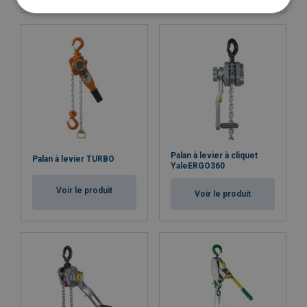
Palan à levier à cliquet
Palan à levier TURBO
YaleERGO360
Voir le produit
Voir le produit