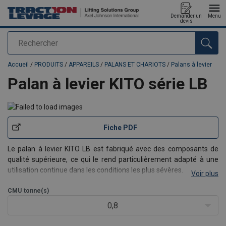
Demander un
Menu
devis
Rechercher
Ajouté au panier
Accueil
/
PRODUITS
/
APPAREILS
/
PALANS ET CHARIOTS
/
Palans à levier
Palan à levier KITO série LB
Fiche PDF
Le palan à levier KITO LB est fabriqué avec des composants de
qualité supérieure, ce qui le rend particulièrement adapté à une
utilisation continue dans les conditions les plus sévères.
Voir plus
Caractéristiques de ce palan :
CMU
tonne(s)
Fourni en standard avec un
m
écanisme unique de
débrayage de chaîne
avec s/li>
0,8