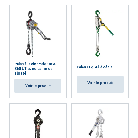
Chaîne de charge avec une protection supérieure à
la corrosion :
Le traitement de surface COROLIM®
offre une excellente protection contre la corrosion,
équivalente aux normes ISO944-9 C5High / ISO9223
C3, garantissant une durabilité à long terme même
dans des environnements difficiles.
Matériau:
Marquage:
Palan à levier YaleERGO
Palan Lug-All à câble
360 UT avec came de
sûreté
Plage de température d'utilisation:
Voir le produit
Voir le produit
Finition:
Norme:
Coefficient de sécurité: