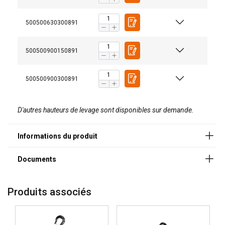
Manuels utilisateur
500500630300891
Powertex-Lever-Hoist-PLH-S2-User-Manual-ML-
20251003.pdf
500500900150891
500500900300891
Documents légaux
Dispositif de protection contre les surcharges
:
Les palans OLP sont équipés
en usine d'un dispositif
Powertex-Lever-Hoist-PLH-S2OLP-DoC-ML-
D'autres hauteurs de levage sont disponibles sur demande.
de protection contre les surcharges, qui limite la force
20251003.pdf
maximale pouvant être appliquée en utilisant la
chaîne manuelle, garantissant des opérations de
levage sûres et contrôlées.
Sécurité renforcée :
Chaque palan est soumis à une
épreuve dynamique à 1,5 fois la Charge Maximale
d'Utilisation (CMU) avant de quitter l'usine,
Produits associés
garantissant une sécurité et une fiabilité maximales.
Le palan est équipé d'un frein automatique de
réaction de charge bien couvert et dispose d'une