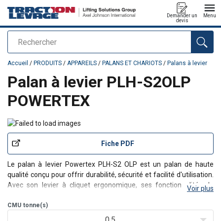
Demander un
Menu
devis
Rechercher
Ajouté au panier
Accueil
/
PRODUITS
/
APPAREILS
/
PALANS ET CHARIOTS
/
Palans à levier
Palan à levier PLH-S2OLP
POWERTEX
Fiche PDF
Le palan à levier Powertex PLH-S2 OLP est un palan de haute
qualité conçu pour offrir durabilité, sécurité et facilité d'utilisation.
Avec son levier à cliquet ergonomique, ses fonctionnalités de
Voir plus
sécurité ajoutées et sa protection intégrée contre les surcharges,
ce palan à chaîne ass
CMU
tonne(s)
0,5