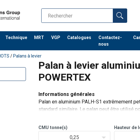
Technique
MRT
VGP
Catalogues
Contactez-
Car
nous
IOTS
/
Palans à levier
Palan à levier alumin
POWERTEX
Informations générales
Palan en aluminium PALH-S1 extrêmement petit 
standard similaire. Le palan peut être utilisé po
Caractéristiques
Chaque palan est testé en charge à l'ép
CMU
tonne(s)
Hauteur de 
0,25