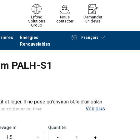
Lifting
Nous
Demander
Solutions
contacter
un devis
Group
rières
Energies
Français
Renouvelables
Poursuivre
Envoyer demande
ium PALH-S1
et léger. Il ne pèse qu'environ 50% d'un palan
Voir plus
ur soulever ou tirer.
reuve dynamique 1,5 x CMU avant de quitter
levage m
Quantité:
1,5