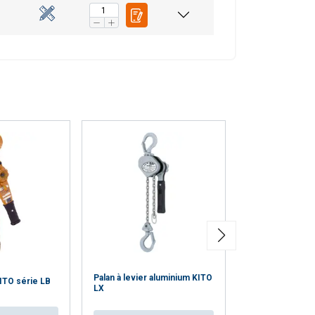
CCEPTER TOUT
Palan à levier aluminium KITO
KITO série LB
Palan à levier 
LX