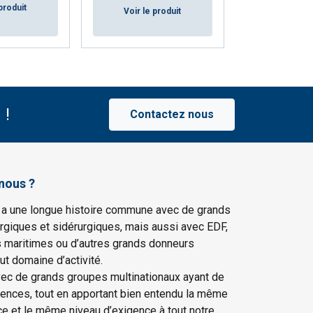
produit
Voir le p
Voir le produit
 !
Contactez nous
nous ?
 a une longue histoire commune avec de grands
rgiques et sidérurgiques, mais aussi avec EDF,
s maritimes ou d’autres grands donneurs
ut domaine d’activité.
vec de grands groupes multinationaux ayant de
gences, tout en apportant bien entendu la même
ce et le même niveau d’exigence à tout notre