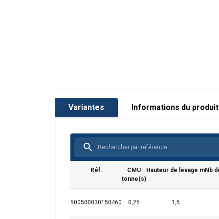
User Manual Powertex Lever Hoist PALH-S1 (
Variantes
Informations du produit
Réf.
CMU
Hauteur de levage m
Nb d
tonne(s)
500500030150460
0,25
1,5