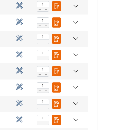
FRENCH
ENGLISH
tre trafic. Nous
rtenaires de
eur avez fournies ou
Non classifiés