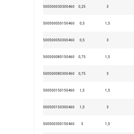
500500030300460
0,25
3
Matériau:
Marquage:
500500050150460
0,5
1,5
Plage de température d'utilisation:
Finition:
Norme:
500500050300460
0,5
3
Coefficient de sécurité:
500500080150460
0,75
1,5
Ce site Web ut
500500080300460
0,75
3
Nous utilisons des c
partageons également
500500150150460
1,5
1,5
publicité et d'analy
qu'ils ont collectées 
500500150300460
1,5
3
Strictement
nécessaires
500500300150460
3
1,5