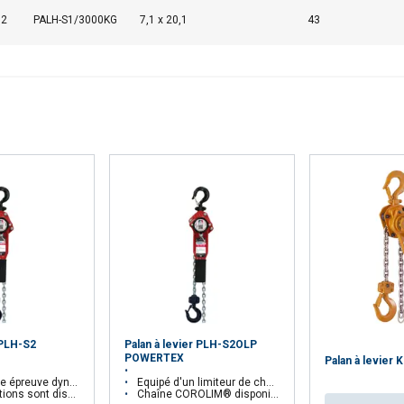
2
PALH-S1/3000KG
7,1 x 20,1
43
ÉTAILS
REFUSER TOUT
A
 PLH-S2
Palan à levier PLH-S2OLP
POWERTEX
Palan à levier 
ynamique à 1,5 fois la CMU
Equipé d'un limiteur de charge (OLP)
t disponibles sur demande
Chaîne
COROLIM® disponible sur demande