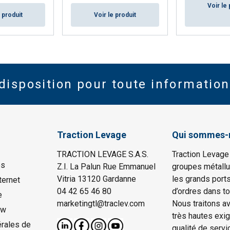
Voir le 
e produit
Voir le produit
disposition pour toute information
Traction Levage
Qui sommes-
TRACTION LEVAGE S.A.S.
Traction Levage
es
Z.I. La Palun Rue Emmanuel
groupes métallu
Vitria 13120 Gardanne
les grands port
ternet
04 42 65 46 80
d’ordres dans to
e
marketingtl@traclev.com
Nous traitons a
ow
très hautes exi
rales de
qualité de servi