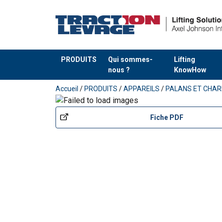
PRODUITS
Qui sommes-
Lifting
nous ?
KnowHow
Ajouté au panier
Accueil
/
PRODUITS
/
APPAREILS
/
PALANS ET CHAR
Fiche PDF
Manuels utilisateur