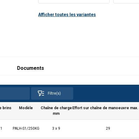
FR).pdf
Afficher toutes les variantes
Documents
Filtre(s)
e brins
Modèle
Chaîne de charge
Effort sur chaîne de manoeuvre max.
mm
1
PALH-S1/250KG
3 x 9
29