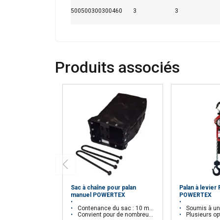
500500300300460
3
3
AFFICHER LES D
Produits associés
Sac à chaîne pour palan
Palan à levier
manuel POWERTEX
POWERTEX
Contenance du sac : 10 mètres de chaînes
Soumis à une épreuve d
Convient pour de nombreux palans manuels
Plusieurs options son