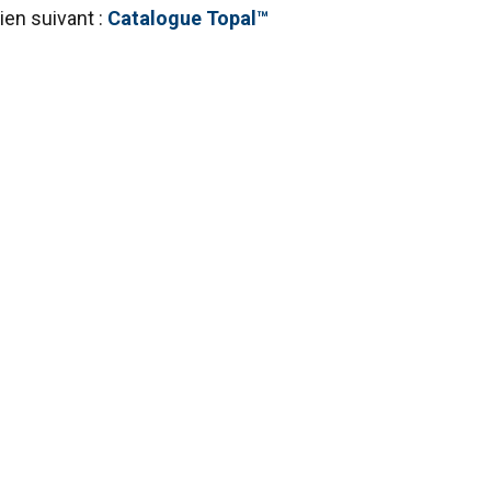
ien suivant :
Catalogue Topal™
FRENCH
ENGLISH
tre trafic. Nous
rtenaires de
eur avez fournies ou
Non classifiés