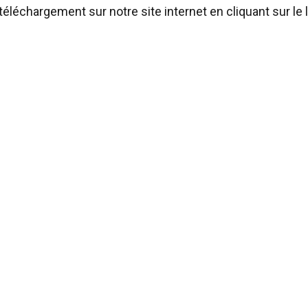
téléchargement sur notre site internet en cliquant sur le l
ilise des cookies
ookies pour personnaliser le contenu, les publicités et analyser no
 des informations sur votre utilisation de notre site avec nos pa
se qui peuvent les combiner avec d'autres informations que vous l
lors de votre utilisation de leurs services.
Privacy Policy
Performance
Ciblage
Fonctionnalité