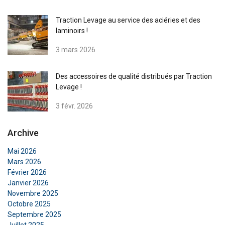
Traction Levage au service des aciéries et des
laminoirs !
3 mars 2026
Des accessoires de qualité distribués par Traction
Levage !
FRENCH
3 févr. 2026
ENGLISH
Ce site Web utilise des cookies
Archive
Nous utilisons des cookies pour personnaliser le
Mai 2026
contenu, les publicités et analyser notre trafic.
Mars 2026
Nous partageons également des informations
Février 2026
sur votre utilisation de notre site avec nos
Janvier 2026
partenaires de publicité et d'analyse qui peuvent
Novembre 2025
les combiner avec d'autres informations que
Octobre 2025
Septembre 2025
vous leur avez fournies ou qu'ils ont collectées