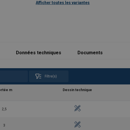
Afficher toutes les variantes
Données techniques
Documents
Filtre(s)
 mm
N mm
Poids kg pour hauteur sous fer 3m
Poids kg pour haut
ortée m
Dessin technique
2650
1780
246
26
3150
2280
256
27
2,5
3650
2780
265
28
3