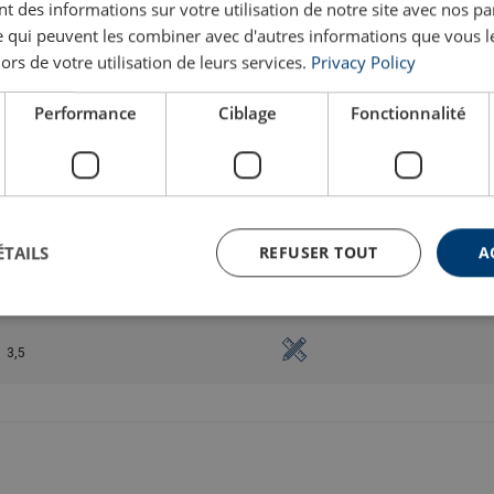
 des informations sur votre utilisation de notre site avec nos pa
3680
2750
369
38
se qui peuvent les combiner avec d'autres informations que vous l
4,5
4180
3250
380
39
lors de votre utilisation de leurs services.
Privacy Policy
4680
3750
458
47
5
Performance
Ciblage
Fonctionnalité
5180
4250
473
49
2,5
2680
1750
357
37
3
3180
2250
370
38
ÉTAILS
REFUSER TOUT
A
3680
2750
383
40
3
4180
3250
442
46
3,5
4680
3750
485
50
5180
4250
503
52
2730
1700
603
63