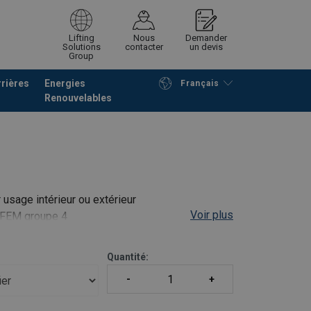
Lifting
Nous
Demander
Solutions
contacter
un devis
Group
rières
Energies
Français
Renouvelables
Poursuivre
Envoyer demande
usage intérieur ou extérieur
Voir plus
a FEM groupe 4
agréés NF EN ISO 9606-1 : 2017)
Quantité:
ou d