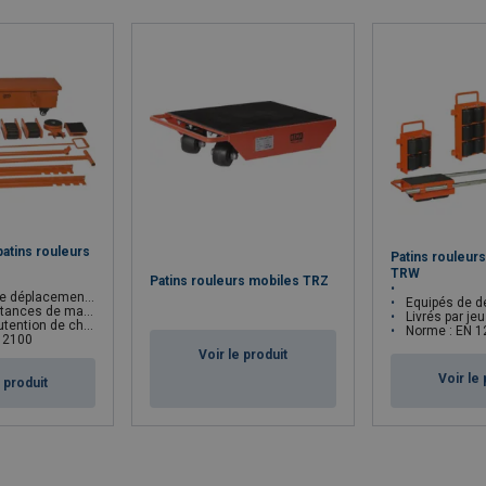
3230
2200
621
65
3730
2700
639
66
4230
3200
684
71
4730
3700
705
73
5230
4200
726
75
atins rouleurs
Patins rouleurs
TRW
Patins rouleurs mobiles TRZ
ement des machines lourdes
Equipés de deux 
nutention courtes et variées
Livrés par jeu (=2 
on de charges lourdes
Norme : EN 1
12100
Voir le produit
Voir le 
e produit