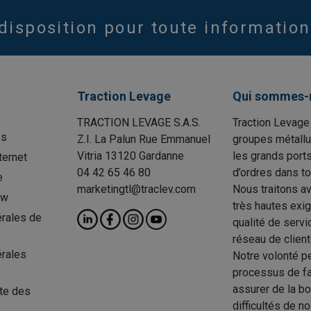
disposition pour toute information
Traction Levage
Qui sommes-
TRACTION LEVAGE S.A.S.
Traction Levage
es
Z.I. La Palun Rue Emmanuel
groupes métallu
Vitria 13120 Gardanne
les grands port
ternet
04 42 65 46 80
d’ordres dans to
e
marketingtl@traclev.com
Nous traitons a
ow
très hautes exi
rales de
qualité de servi
réseau de client
érales
Notre volonté p
processus de fab
assurer de la b
te des
difficultés de n