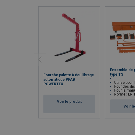
3,2
3
270
250
3,2
3,5
270
250
3,2
4
300
250
3,2
4,5
300
250
3,2
5
300
250
Ensemble de p
type TS
Fourche palette à équilibrage
automatique PFAB
Utilisé pour le déplac
POWERTEX
Pour des distances de ma
Pour la manutenti
Norme : EN 
Voir le produit
Voir l