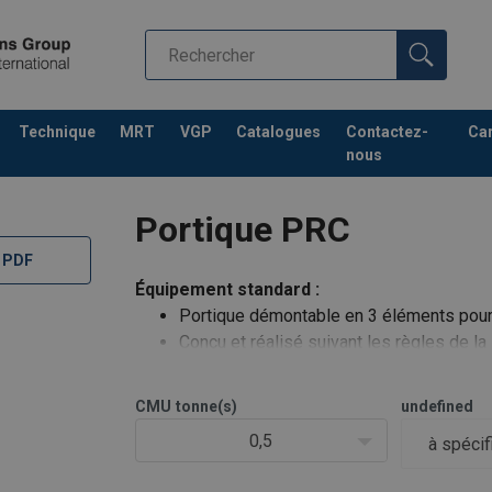
Technique
MRT
VGP
Catalogues
Contactez-
Car
nous
Portique PRC
 PDF
Équipement standard :
Portique démontable en 3 éléments pour 
Conçu et réalisé suivant les règles de l
4 roues polyamide pivotantes
Construction mécano soudée (soudeurs 
CMU
tonne(s)
undefined
Portique roulant en charge sur sol lisse 
0,5