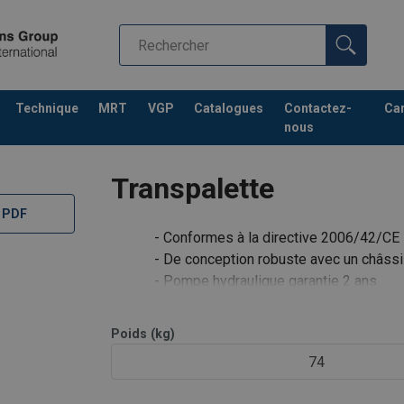
Technique
MRT
VGP
Catalogues
Contactez-
Car
nous
Transpalette
 PDF
- Conformes à la directive 2006/42/CE
- De conception robuste avec un châss
- Pompe hydraulique garantie 2 ans
- Peinture par système d’application 
- Timon ergonomique, roue directrice 
Poids
(kg)
- Équipés de série
74