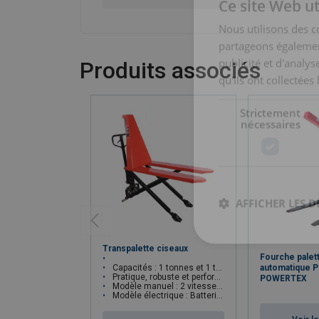
Ce site Web ut
Nous utilisons des c
partageons également
publicité et d'analy
Produits associés
qu'ils ont collectées 
Strictement
nécessaires
AFFICHER LES D
Transpalette ciseaux
Fourche palett
automatique 
Capacités : 1 tonnes et 1 tonnes 5
Pratique, robuste et performant
POWERTEX
Modèle manuel : 2 vitesses de levage
Modèle électrique : Batterie sans entretien