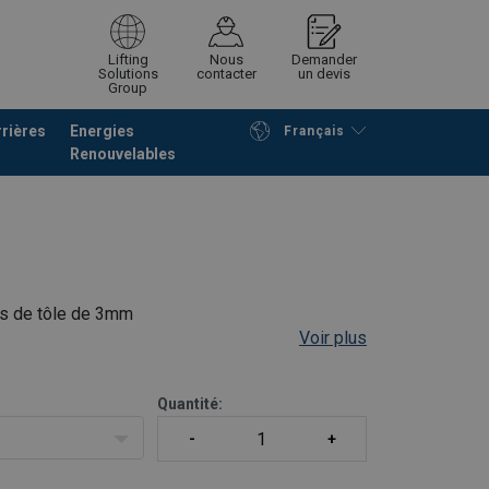
Lifting
Nous
Demander
Solutions
contacter
un devis
Group
rières
Energies
Français
Renouvelables
Poursuivre
Envoyer demande
is de tôle de 3mm
Voir plus
de poudre Wagner, corps de pompe galvanisé
de diamètre 200 mm
Quantité: