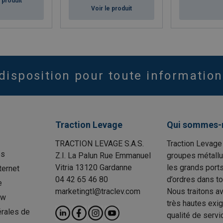
e produit
Voir le produit
disposition pour toute information
Traction Levage
Qui sommes-
TRACTION LEVAGE S.A.S.
Traction Levage
es
Z.I. La Palun Rue Emmanuel
groupes métallu
Vitria 13120 Gardanne
les grands port
ternet
04 42 65 46 80
d’ordres dans to
e
marketingtl@traclev.com
Nous traitons a
ow
très hautes exi
rales de
qualité de servi