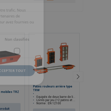
tre trafic. Nous
rtenaires de
eur avez fournies ou
Non classifiés
CCEPTER TOUT
Patins rouleurs arrière type
TRW
s mobiles TRZ
Patins rouleurs 
Equipés de deux barre de liaison
Livrés par jeu (=2 patins et 2 barres)
Norme : EN 12100
produit
Voir le p