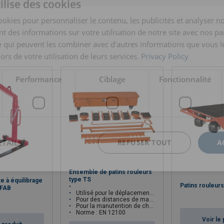
ilise des cookies
ookies pour personnaliser le contenu, les publicités et analyser no
 des informations sur votre utilisation de notre site avec nos pa
se qui peuvent les combiner avec d'autres informations que vous l
lors de votre utilisation de leurs services.
Privacy Policy
Performance
Ciblage
Fonctionnalité
ÉTAILS
REFUSER TOUT
A
Ensemble de patins rouleurs
type TS
e à équilibrage
Patins rouleur
PFAB
Utilisé pour le déplacement des machines lourdes
Pour des distances de manutention courtes et variées
Pour la manutention de charges lourdes
Norme : EN 12100
Voir le 