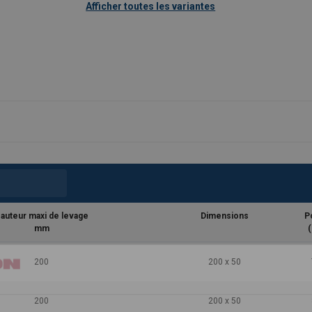
Afficher toutes les variantes
auteur maxi de levage
Dimensions
P
mm
(
200
200 x 50
200
200 x 50