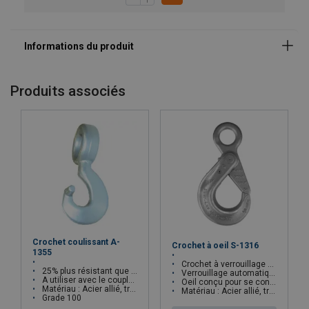
Coefficient de sécurité:
Grade:
Produits associés
Crochet coulissant A-
Crochet à oeil S-1316
1355
Crochet à verrouillage automatique
25% plus résistant que le grade 80
Verrouillage automatique quand le crochet est chargé
A utiliser avec le coupleur S-1325
Oeil conçu pour se connecter au S-1325
Matériau : Acier allié, trempé et revenu
Matériau : Acier allié, trempé et revenu
Grade 100