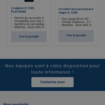
Coupleur S-1325
Crochet raccourcisseur à
PLATINUM
chape A-1338
Permet de raccorder des accessoires avec une chaîne
Pour grade 80 et 100
Compatible avec des chaînes grade 80 et 100
Charge d'épreuve : 2.5 x CMU
Système de verrouillage facilitant le montage et le démontage
Matériau : Acier allié, trempé et revenu
Matériau : Acier allié, trempé et revenu
Voir le produit
Voir le produit
Nos équipes sont à votre disposition pour
toute information !
Contactez nous
Nos produits