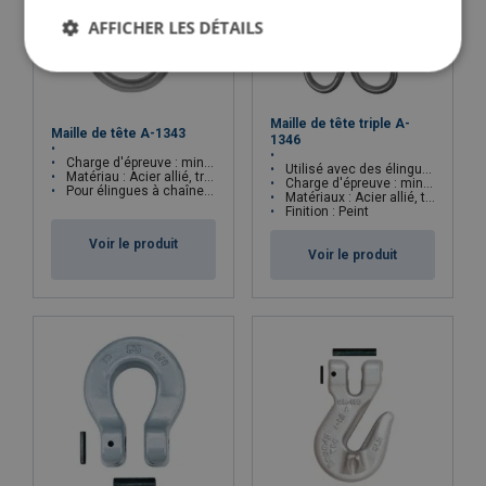
AFFICHER LES DÉTAILS
Maille de tête triple A-
Maille de tête A-1343
1346
Charge d'épreuve : minimum 2.5 x CMU
Utilisé avec des élingues conformes à la norme ASTM B30.9
Matériau : Acier allié, trempé et revenu
Charge d'épreuve : minimum 2.45 x CMU
Pour élingues à chaîne fabriquées selon la norme ASTM B30.9
Matériaux : Acier allié, trempé et revenu
Finition : Peint
Voir le produit
Voir le produit