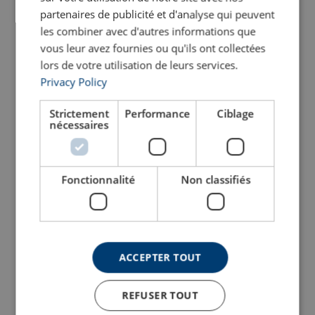
partenaires de publicité et d'analyse qui peuvent
les combiner avec d'autres informations que
vous leur avez fournies ou qu'ils ont collectées
lors de votre utilisation de leurs services.
Privacy Policy
Strictement
Performance
Ciblage
nécessaires
Crochet de fonderie à
Maillon de jonction A1337
oeil A-1329
Utilisé avec des chaînes grade 80 ou grade 100
Pour grade 80 et 100
Système de verrouillage facilitant le montage et le démontage
Charge d'épreuve : 2.5 x CMU
Matériau : Acier allié, trempé et revenu
Fonctionnalité
Non classifiés
Matériau : Acier allié, trempé et revenu
Finition : Peint
Attention : pas de traitement thermique
Voir le produit
Voir le produit
ACCEPTER TOUT
REFUSER TOUT