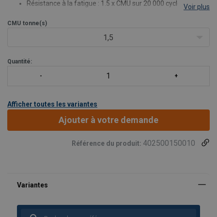
Résistance à la fatigue : 1.5 x CMU sur 20 000 cycles
Voir plus
Convient pour une utilisation avec des chaînes en grade 80
CMU
tonne(s)
et en grade 100
Le système de verrouillage de chaîne à ressort maintient la
1,5
chaîne en place en cas de relâchement
Quantité:
Afficher toutes les variantes
Ajouter à votre demande
402500150010
Référence du produit: