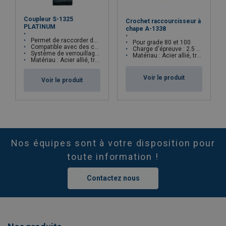
Coupleur S-1325
Crochet raccourcisseur à
PLATINUM
chape A-1338
Permet de raccorder des accessoires avec une chaîne
Pour grade 80 et 100
Compatible avec des chaînes grade 80 et 100
Charge d'épreuve : 2.5 x CMU
Système de verrouillage facilitant le montage et le démontage
Matériau : Acier allié, trempé et revenu
Matériau : Acier allié, trempé et revenu
Voir le produit
Voir le produit
Nos équipes sont à votre disposition pour
toute information !
Contactez nous