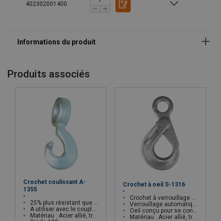
402302001400
Coefficient de sécurité:
Grade:
Produits associés
Crochet coulissant A-
Crochet à oeil S-1316
1355
Crochet à verrouillage automatique
25% plus résistant que le grade 80
Verrouillage automatique quand le crochet est chargé
A utiliser avec le coupleur S-1325
Oeil conçu pour se connecter au S-1325
Matériau : Acier allié, trempé et revenu
Matériau : Acier allié, trempé et revenu