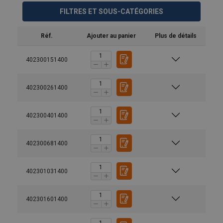
FILTRES ET SOUS-CATÉGORIES
Réf.
Ajouter au panier
Plus de détails
402300151400
402300261400
402300401400
402300681400
402301031400
402301601400
Matériau:
Finition: