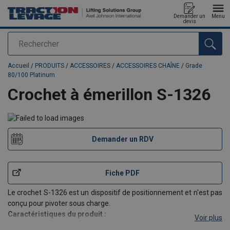
Demander un
Menu
devis
Rechercher
Ajouté au panier
Accueil
/
PRODUITS
/
ACCESSOIRES
/
ACCESSOIRES CHAÎNE
/
Grade
80/100 Platinum
Crochet à émerillon S-1326
Demander un RDV
Fiche PDF
Le crochet S-1326 est un dispositif de positionnement et n'est pas
conçu pour pivoter sous charge.
Caractéristiques du produit :
Voir plus
Charge d'épreuve : 2.5 x CMU