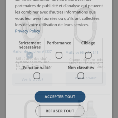
partenaires de publicité et d'analyse qui peuvent
les combiner avec d'autres informations que
vous leur avez fournies ou qu'ils ont collectées
lors de votre utilisation de leurs services.
Privacy Policy
Strictement
Performance
Ciblage
nécessaires
Maillon de jonction A1337
Maille de tête A-1343
Utilisé avec des chaînes grade 80 ou grade 100
Charge d'épreuve : minimum 2.5 x CMU
Système de verrouillage facilitant le montage et le démontage
Matériau : Acier allié, trempé et revenu
Matériau : Acier allié, trempé et revenu
Pour élingues à chaîne fabriquées selon la norme ASTM B30.9
Fonctionnalité
Non classifiés
Finition : Peint
Voir le produit
Voir le produit
ACCEPTER TOUT
REFUSER TOUT