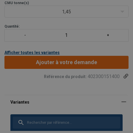
CMU
tonne(s)
Gâchette encastrée pour la protéger contre d'éventuels
dommages
1,45
Le linguet de verrouillage est autobloquant lorsque le
crochet est c
Quantité:
Afficher toutes les variantes
Ajouter à votre demande
402300151400
Référence du produit: