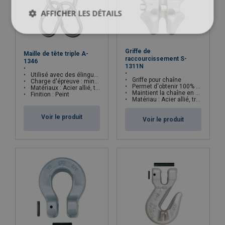
AFFICHER LES DÉTAILS
Griffe de
Maille de tête triple A-
raccourcissement S-
1346
1311N
Utilisé avec des élingues conformes à la norme ASTM B30.9
Griffe pour chaîne
Charge d'épreuve : minimum 2.45 x CMU
Permet d'obtenir 100% de la capacité de l'élingue chaîne
Matériaux : Acier allié, trempé et revenu
Maintient la chaîne en place lors du relâchement de la tension
Finition : Peint
Matériau : Acier allié, trempé et revenu
Voir le produit
Voir le produit