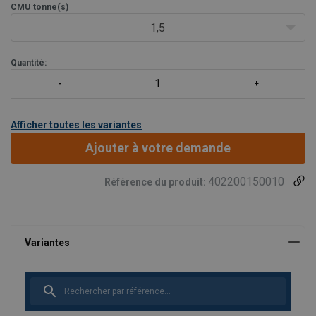
- Système de verrouillage permettant un montage et démontage
CMU
tonne(s)
facile sans aucun outil spécial
1,5
Quantité:
Afficher toutes les variantes
Ajouter à votre demande
402200150010
Référence du produit: