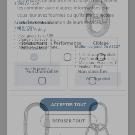
partenaires de publicité et d'analyse qui peuvent
les combiner avec d'autres informations que
vous leur avez fournies ou qu'ils ont collectées
lors de votre utilisation de leurs services.
Crochet de fonderie à
oeil A-1329
Privacy Policy
Pour grade 80 et 100
Charge d'épreuve : 2.5 x CMU
Strictement
Performance
Ciblage
Matériau : Acier allié, trempé et revenu
Maillon de jonction A1337
nécessaires
Attention : pas de traitement thermique
Utilisé avec des chaînes grade 80 ou grade 100
Système de verrouillage facilitant le montage et le démontage
Matériau : Acier allié, trempé et revenu
Finition : Peint
Voir le produit
Fonctionnalité
Non classifiés
Voir le produit
ACCEPTER TOUT
REFUSER TOUT