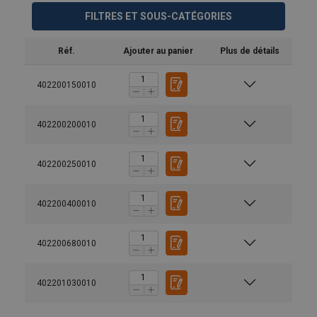
FILTRES ET SOUS-CATÉGORIES
Réf.
Ajouter au panier
Plus de détails
402200150010
402200200010
402200250010
402200400010
Matériau:
Marquage:
Finition:
402200680010
Coefficient de sécurité:
Grade:
402201030010