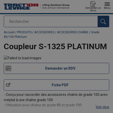
Demander un
Menu
devis
Rechercher
Ajouté au panier
Accueil
/
PRODUITS
/
ACCESSOIRES
/
ACCESSOIRES CHAÎNE
/
Grade
80/100 Platinum
Coupleur S-1325 PLATINUM
Demander un RDV
Fiche PDF
- Conçu pour raccorder des accessoires chaîne de grade 100 avec
méplat à une chaîne grade 100
- Utilisation avec chaîne de grade 80 et grade 100
Voir plus
- Charge d'épreuve : 2.5 x CMU