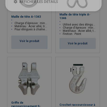
AFFICHER LES DÉTAILS
Maille de tête triple A-
Maille de tête A-1343
1346
Charge d'épreuve : minimum 2.5 x CMU
Utilisé avec des élingues conformes à la norme ASTM B30.9
Matériau : Acier allié, trempé et revenu
Charge d'épreuve : minimum 2.45 x CMU
Pour élingues à chaîne fabriquées selon la norme ASTM B30.9
Matériaux : Acier allié, trempé et revenu
Finition : Peint
Voir le produit
Voir le produit
Griffe de
Crochet raccourcisseur à
raccourcissement S-