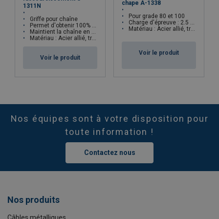
chape A-1338
1311N
Pour grade 80 et 100
Griffe pour chaîne
Charge d'épreuve : 2.5 x CMU
Permet d'obtenir 100% de la capacité de l'élingue chaîne
Matériau : Acier allié, trempé et revenu
Maintient la chaîne en place lors du relâchement de la tension
Matériau : Acier allié, trempé et revenu
Voir le produit
Voir le produit
Nos équipes sont à votre disposition pour
toute information !
Contactez nous
Nos produits
Câbles métalliques