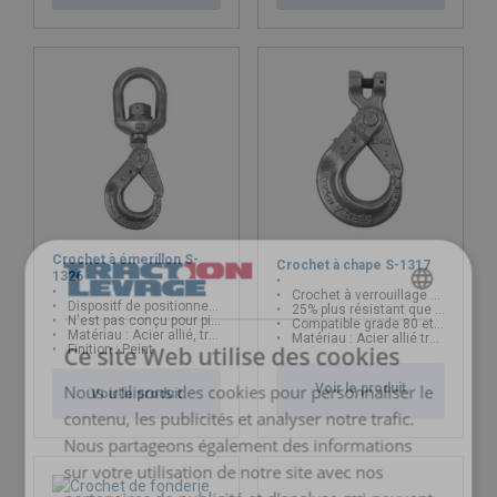
Crochet à émerillon S-
Crochet à chape S-1317
1326
Crochet à verrouillage automatique
Dispositf de positionnement
FRENCH
25% plus résistant que grade 80
N'est pas conçu pour pivoter sous charge
Compatible grade 80 et 100
Matériau : Acier allié, trempé et revenu
Matériau : Acier allié trempé et revenu
ENGLISH
Ce site Web utilise des cookies
Finition : Peint
Voir le produit
Nous utilisons des cookies pour personnaliser le
Voir le produit
contenu, les publicités et analyser notre trafic.
Nous partageons également des informations
sur votre utilisation de notre site avec nos