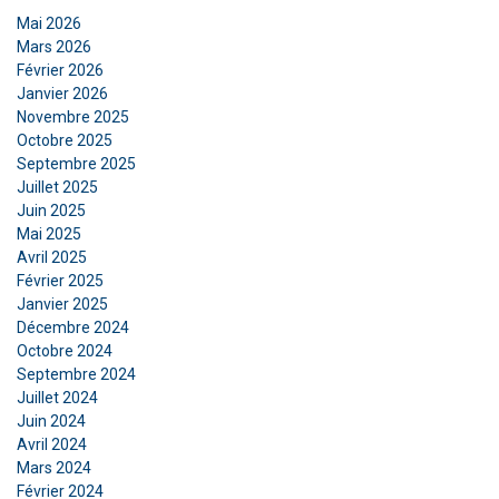
Mai 2026
Mars 2026
Février 2026
FRENCH
Janvier 2026
ENGLISH
Novembre 2025
Ce site Web utilise des cookies
Octobre 2025
Nous utilisons des cookies pour personnaliser le
Septembre 2025
Juillet 2025
contenu, les publicités et analyser notre trafic.
Juin 2025
Nous partageons également des informations
Mai 2025
sur votre utilisation de notre site avec nos
Avril 2025
partenaires de publicité et d'analyse qui peuvent
Février 2025
les combiner avec d'autres informations que
Janvier 2025
vous leur avez fournies ou qu'ils ont collectées
Décembre 2024
lors de votre utilisation de leurs services.
Octobre 2024
Septembre 2024
Privacy Policy
Juillet 2024
Juin 2024
Strictement
Performance
Ciblage
nécessaires
Avril 2024
Mars 2024
Février 2024