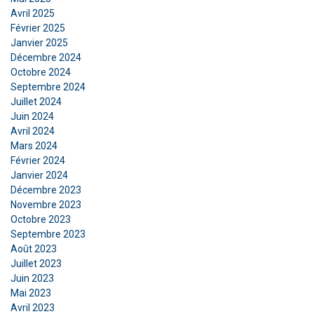
Ce site Web utilise des cookies
Avril 2025
Nous utilisons des cookies pour personnaliser le
Février 2025
Janvier 2025
contenu, les publicités et analyser notre trafic.
Décembre 2024
Nous partageons également des informations
Octobre 2024
sur votre utilisation de notre site avec nos
Septembre 2024
partenaires de publicité et d'analyse qui peuvent
Juillet 2024
les combiner avec d'autres informations que
Juin 2024
vous leur avez fournies ou qu'ils ont collectées
Avril 2024
lors de votre utilisation de leurs services.
Mars 2024
Février 2024
Privacy Policy
Janvier 2024
Décembre 2023
Strictement
Performance
Ciblage
nécessaires
Novembre 2023
Octobre 2023
Septembre 2023
Août 2023
Fonctionnalité
Non classifiés
Juillet 2023
Juin 2023
Mai 2023
Avril 2023