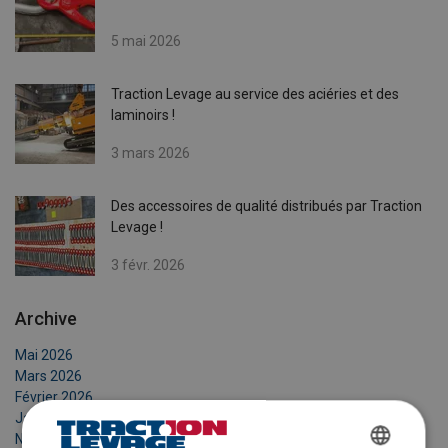
5 mai 2026
Traction Levage au service des aciéries et des
laminoirs !
3 mars 2026
Des accessoires de qualité distribués par Traction
Levage !
3 févr. 2026
Archive
Mai 2026
Mars 2026
Février 2026
Janvier 2026
Novembre 2025