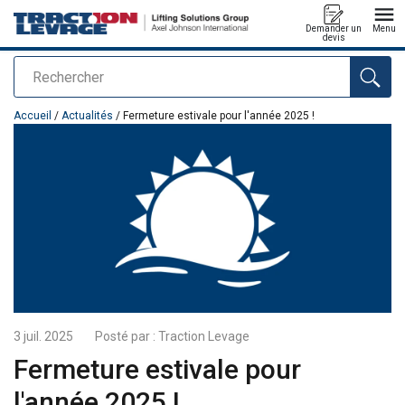
Demander un
Menu
devis
Rechercher
Ajouté au panier
Accueil
/
Actualités
/ Fermeture estivale pour l'année 2025 !
3 juil. 2025
Posté par :
Traction Levage
Fermeture estivale pour
l'année 2025 !