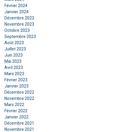
sur votre utilisation de notre site avec nos
Février 2024
partenaires de publicité et d'analyse qui peuvent
Janvier 2024
les combiner avec d'autres informations que
Décembre 2023
vous leur avez fournies ou qu'ils ont collectées
Novembre 2023
lors de votre utilisation de leurs services.
Octobre 2023
Septembre 2023
Privacy Policy
Août 2023
Juillet 2023
Strictement
Performance
Ciblage
nécessaires
Juin 2023
Mai 2023
Avril 2023
Mars 2023
Fonctionnalité
Non classifiés
Février 2023
Janvier 2023
Décembre 2022
Novembre 2022
Mars 2022
ACCEPTER TOUT
Février 2022
Janvier 2022
Décembre 2021
REFUSER TOUT
Novembre 2021