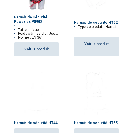
Strictement
Performance
Ciblage
nécessaires
Harnais de sécurité
Powertex P0902
Harnais de sécurité HT22
Type de produit : Harnais de sécurité
Taille unique
Poids admissible : Jusqu'à 100 kg
Fonctionnalité
Non classifiés
Norme : EN 361
Voir le produit
Voir le produit
ACCEPTER TOUT
REFUSER TOUT
AFFICHER LES DÉTAILS
Harnais de sécurité HT44
Harnais de sécurité HT55