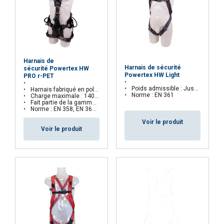
Harnais de
Harnais de sécurité
sécurité Powertex HW
Powertex HW Light
PRO r-PET
FRENCH
Poids admissible : Jusqu'à 140 kg
Harnais fabriqué en polyester recyclé (r-PET)
Norme : EN 361
ENGLISH
Charge maximale : 140 kg
Ce site Web utilise des cookies
Fait partie de la gamme Aspire™
Norme : EN 358, EN 361 et EN 813
Nous utilisons des cookies pour personnaliser le
Voir le produit
contenu, les publicités et analyser notre trafic.
Voir le produit
Nous partageons également des informations
sur votre utilisation de notre site avec nos
partenaires de publicité et d'analyse qui peuvent
les combiner avec d'autres informations que
vous leur avez fournies ou qu'ils ont collectées
lors de votre utilisation de leurs services.
Privacy Policy