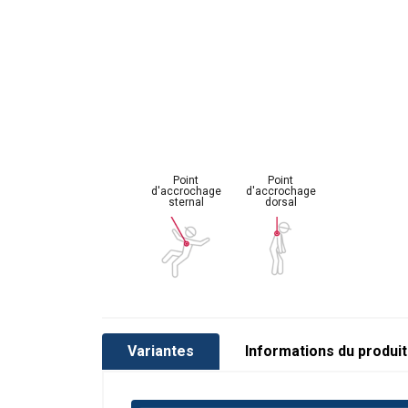
Caractéristiques:
Matériau:
Marquage:
Point
Point
Plage de température d'utilisation:
d'accrochage
d'accrochage
sternal
dorsal
Norme:
Variantes
Informations du produit