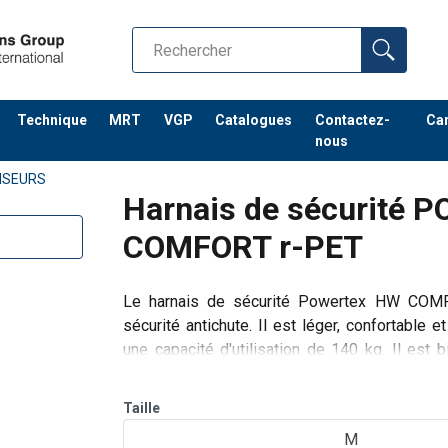
Technique
MRT
VGP
Catalogues
Contactez-
Car
aille
Hanches
nous
cm
cm
NSEURS
Harnais de sécurité
1-112
112-132
COMFORT r-PET
2-122
132-142
Le harnais de sécurité Powertex HW COMFOR
sécurité antichute. Il est léger, confortable 
une capacité d'utilisation de 140 kg. Il est
souples. Le har
Taille
M