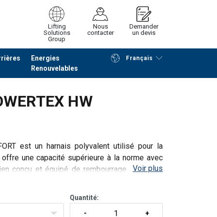
Lifting
Nous
Demander
Solutions
contacter
un devis
Group
rières
Energies
Français
Renouvelables
Poursuivre
Envoyer demande
 POWERTEX HW
T est un harnais polyvalent utilisé pour la
et offre une capacité supérieure à la norme avec
Voir plus
 bien conçu et équipé de rembourrages d'épaule
Quantité: