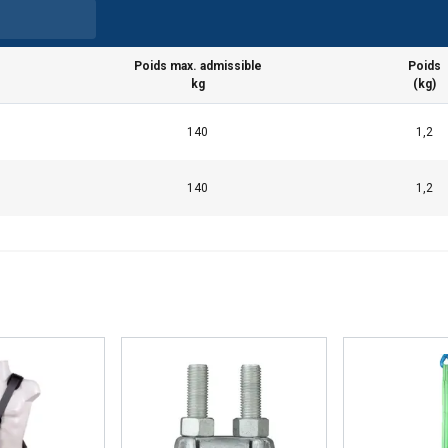
Poids max. admissible
Poids
kg
(kg)
ilise des cookies
140
1,2
ookies pour personnaliser le contenu, les publicités et analyser no
 des informations sur votre utilisation de notre site avec nos pa
140
1,2
se qui peuvent les combiner avec d'autres informations que vous l
lors de votre utilisation de leurs services.
Privacy Policy
Performance
Ciblage
Fonctionnalité
ÉTAILS
REFUSER TOUT
A