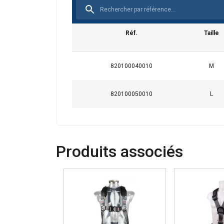
Réf.
Taille
Ce site Web ut
820100040010
M
Nous utilisons des c
partageons également
820100050010
L
publicité et d'analy
qu'ils ont collectées 
Strictement
nécessaires
Produits associés
AFFICHER LES D