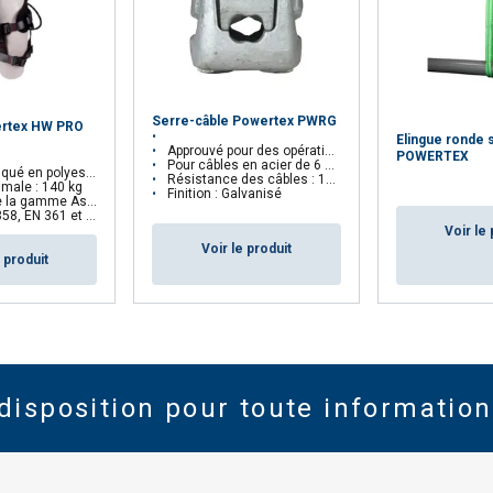
Serre-câble Powertex PWRG
ertex HW PRO
Elingue ronde s
Approuvé pour des opérations de levage
POWERTEX
Pour câbles en acier de 6 à 8 torons âme acier ou textile
olyester recyclé (r-PET)
Résistance des câbles : 1960 N/mm²
male : 140 kg
Finition : Galvanisé
 la gamme Aspire™
, EN 361 et EN 813
Voir le 
Voir le produit
e produit
disposition pour toute information