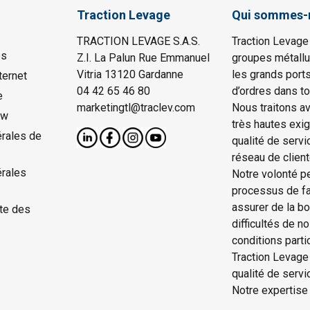
Traction Levage
Qui sommes-
TRACTION LEVAGE S.A.S.
Traction Levage
es
Z.I. La Palun Rue Emmanuel
groupes métallu
Vitria 13120 Gardanne
les grands port
ternet
04 42 65 46 80
d’ordres dans to
e
marketingtl@traclev.com
Nous traitons a
ow
très hautes exi
rales de
qualité de servi
réseau de client
érales
Notre volonté p
processus de fab
assurer de la b
te des
difficultés de n
conditions parti
Traction Levage
qualité de serv
Notre expertise 