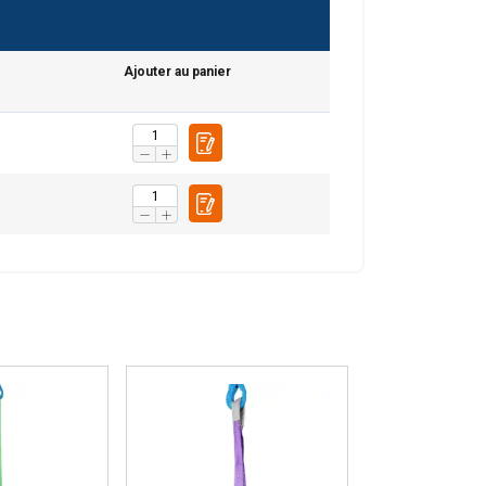
Ajouter au panier
FRENCH
ENGLISH
tre trafic. Nous
rtenaires de
eur avez fournies ou
Non classifiés
CCEPTER TOUT