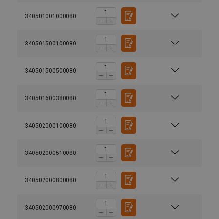
340501001000080
340501500100080
340501500500080
340501600380080
340502000100080
340502000510080
340502000800080
340502000970080