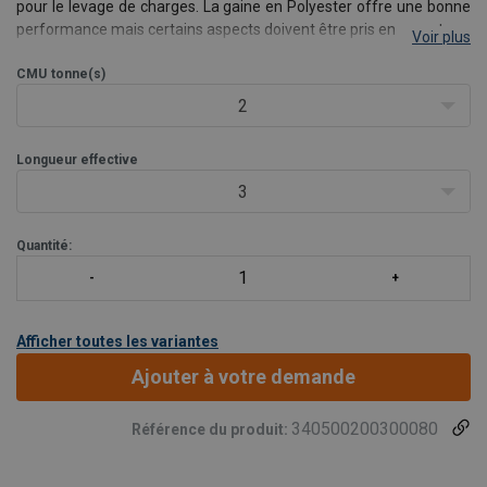
pour le levage de charges. La gaine en Polyester offre une bonne
performance mais certains aspects doivent être pris en compte.
Voir plus
L'âme de cette élingue textile est en
Dyneema®
Gaine adaptée jusqu'à 100 tonnes : Gaine orange en PES stan
CMU
tonne(s)
2
Longueur effective
3
Quantité:
Afficher toutes les variantes
Ajouter à votre demande
340500200300080
Référence du produit: