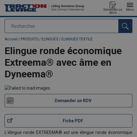
Demander un
Menu
devis
Rechercher
Ajouté au panier
Accueil
/
PRODUITS
/
ELINGUES
/
ELINGUES TEXTILE
Elingue ronde économique
Extreema® avec âme en
Dyneema®
Demander un RDV
Fiche PDF
L'élingue ronde EXTREEMA® est une élingue ronde économique