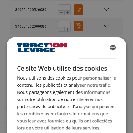
340504000520080
340504002000080
340505000200080
Manuels utilisateur
FRENCH
Extreema-Softsling-User-Manual-EN-2025.pdf
340506000300080
ENGLISH
Ce site Web utilise des cookies
340508000150080
Nous utilisons des cookies pour personnaliser le
Caractéristiques :
contenu, les publicités et analyser notre trafic.
Nous partageons également des informations
Léger, flexible et facile à manipuler
340508003500080
sur votre utilisation de notre site avec nos
N'absorbe pas l'eau
Flotte sur l'eau
partenaires de publicité et d'analyse qui peuvent
Durable
les combiner avec d'autres informations que
CMU : 3t – 600t
vous leur avez fournies ou qu'ils ont collectées
Longueur effective : 0,5m – 65m
lors de votre utilisation de leurs services.