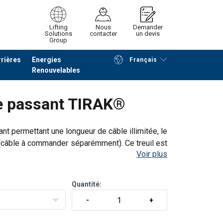
Lifting
Nous
Demander
Solutions
contacter
un devis
Group
rières
Energies
Français
Renouvelables
Poursuivre
Envoyer demande
le passant TIRAK®
nt permettant une longueur de câble illimitée, le
 (câble à commander séparémment). Ce treuil est
Voir plus
ulie de traction, grâce à
Quantité: