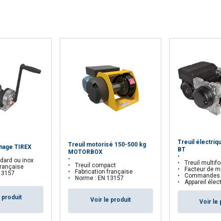
ÉTAILS
REFUSER TOUT
A
Treuil électri
Treuil motorisé 150-500 kg
enage TIREX
BT
MOTORBOX
dard ou inox
Treuil multif
Treuil compact
française
Facteur de m
Fabrication française
13157
Commandes en trè
Norme : EN 13157
Appareil électrique
e produit
Voir le produit
Voir le 