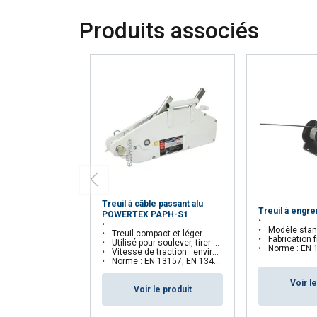
AFFICHER LES D
Produits associés
Treuil à câble passant alu
Treuil à engr
POWERTEX PAPH-S1
Modèle stan
Treuil compact et léger
Fabrication 
Utilisé pour soulever, tirer et arrimer
Norme : EN 
Vitesse de traction : environ 3m/min
Norme : EN 13157, EN 13414-1
Voir l
Voir le produit