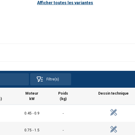
Afficher toutes les variantes
Filtre(s)
Moteur
Poids
Dessin technique
)
kW
(kg)
0.45 - 0.9
-
0.75 - 1.5
-