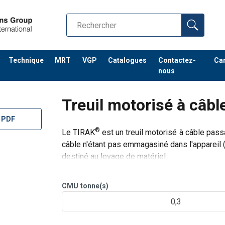
Technique
MRT
VGP
Catalogues
Contactez-
Car
nous
Treuil motorisé à câb
 PDF
®
Le TIRAK
est un treuil motorisé à câble passa
câble n'étant pas emmagasiné dans l'appareil
destiné au levage de matériel.
Le câble est entraîné sans glissement par la po
CMU
tonne(s)
0,3