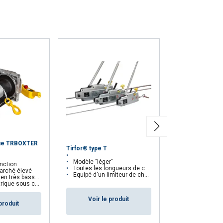
CCEPTER TOUT
que TRBOXTER
Tirfor® type T
Tirfor® Type TU
Modèle "léger"
Toutes les longueurs de c
onction
Toutes les longueurs de câbles sont possibles
Equipé d'un limi
arché élevé
Equipé d'un limiteur de charge
s basse tension
 sous capot étanche
Voir le p
Voir le produit
produit