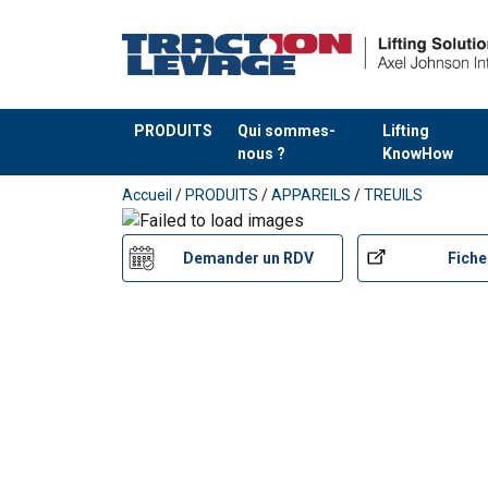
PRODUITS
Qui sommes-
Lifting
nous ?
KnowHow
Ajouté au panier
Accueil
/
PRODUITS
/
APPAREILS
/
TREUILS
Demander un RDV
Fiche