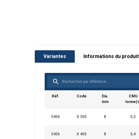
Note:
Variantes
Informations du produit
Réf.
Code
Dia.
CMU
mm
tonne(s
5406
X 300
8
0,3
5406
X 400
8
0,4