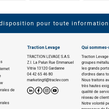
disposition pour toute information
Traction Levage
Qui sommes-
TRACTION LEVAGE S.A.S.
Traction Levage
es
Z.I. La Palun Rue Emmanuel
groupes métallu
Vitria 13120 Gardanne
les grands port
ternet
04 42 65 46 80
d’ordres dans to
e
marketingtl@traclev.com
Nous traitons a
ow
très hautes exi
rales de
qualité de servi
réseau de client
érales
Notre volonté p