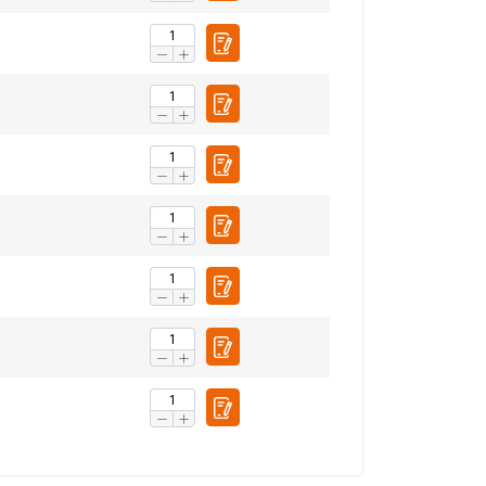
FRENCH
ENGLISH
tre trafic. Nous
rtenaires de
eur avez fournies ou
Non classifiés