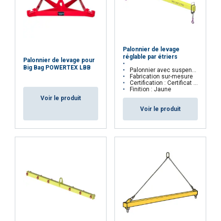
Code postal
Palonnier de levage
réglable par étriers
Palonnier de levage pour
Big Bag POWERTEX LBB
Palonnier avec suspension par anneau central réglable par étriers
Fabrication sur-mesure
Certification : Certificat CE
Message
Finition : Jaune
Voir le produit
Voir le produit
Envoyer
FRENCH
ENGLISH
Ce site Web utilise des cookies