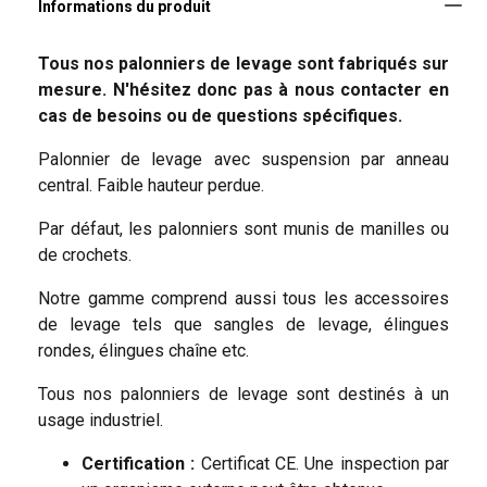
Notre gam
Tous nos palonniers de levage sont fabriqués sur
mesure. N'hésitez donc pas à nous contacter en
cas de besoins ou de questions spécifiques.
Palonnier de levage avec suspension par anneau
central. Faible hauteur perdue.
Par défaut, les palonniers sont munis de manilles ou
de crochets.
Notre gamme comprend aussi tous les accessoires
de levage tels que sangles de levage, élingues
Contactez nos équipes en remplissant
rondes, élingues chaîne etc.
ce formulaire !
Tous nos palonniers de levage sont destinés à un
Remplissez les champs suivants pour que nous
puissions vous recontacter dans les plus brefs délais.
usage industriel.
Indiquez précisément dans le champ "Message" le
Documents additionnels
Certification :
Certificat CE. Une inspection par
produit ou service que vous recherchez ainsi que tous