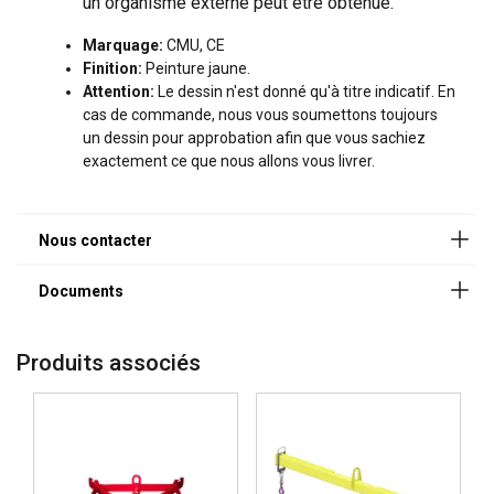
un organisme externe peut être obtenue.
les éléments susceptibles de nous aider à trouver la
cahier-des-charges-palonniers.pdf
solution la plus adaptée à votre besoin.
Marquage:
CMU, CE
Finition:
Peinture jaune.
Nom
Attention:
Le dessin n'est donné qu'à titre indicatif. En
cas de commande, nous vous soumettons toujours
un dessin pour approbation afin que vous sachiez
exactement ce que nous allons vous livrer.
Prénom
Entreprise
Produits associés
E-mail
Téléphone