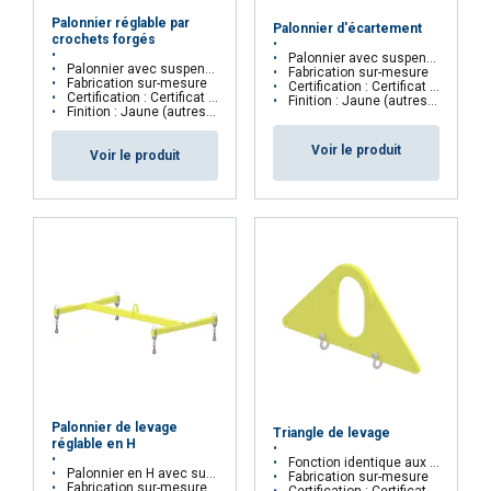
Nous utilisons des cookies pour personnaliser le
Palonnier réglable par
Palonnier d'écartement
crochets forgés
contenu, les publicités et analyser notre trafic.
Palonnier avec suspension par élingue à 2 brins
Palonnier avec suspension par anneau central réglable par crochets
Fabrication sur-mesure
Nous partageons également des informations
Fabrication sur-mesure
Certification : Certificat CE
Certification : Certificat CE
sur votre utilisation de notre site avec nos
Finition : Jaune (autres couleurs disponibles sur demande)
Finition : Jaune (autres couleurs disponibles sur demande)
partenaires de publicité et d'analyse qui peuvent
Voir le produit
les combiner avec d'autres informations que
Voir le produit
vous leur avez fournies ou qu'ils ont collectées
lors de votre utilisation de leurs services.
Privacy Policy
Strictement
Performance
Ciblage
nécessaires
Fonctionnalité
Non classifiés
Palonnier de levage
Triangle de levage
réglable en H
Fonction identique aux palonniers courts et écarteurs
Palonnier en H avec suspension par anneau central
Fabrication sur-mesure
Fabrication sur-mesure