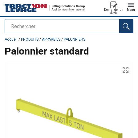
Demander un
Menu
devis
Rechercher
Ajouté au panier
Accueil
/
PRODUITS
/
APPAREILS
/
PALONNIERS
Palonnier standard