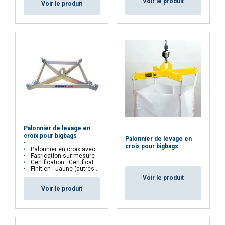
Voir le produit
Strictement
Performance
Ciblage
Voir le produit
nécessaires
Fonctionnalité
Non classifiés
ACCEPTER TOUT
Palonnier de levage en
REFUSER TOUT
croix pour bigbags
Palonnier de levage en
croix pour bigbags
Palonnier en croix avec suspension par anneau central
Fabrication sur-mesure
AFFICHER LES DÉTAILS
Certification : Certificat CE
Finition : Jaune (autres couleurs disponibles sur demande)
Voir le produit
Voir le produit