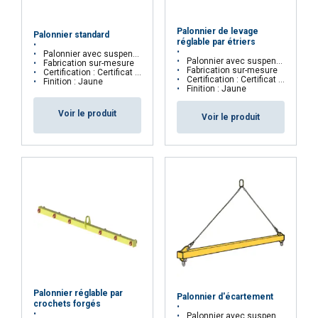
Palonnier de levage
Palonnier standard
réglable par étriers
Palonnier avec suspension par anneau central
Palonnier avec suspension par anneau central réglable par étriers
Fabrication sur-mesure
Fabrication sur-mesure
Certification : Certificat CE
Certification : Certificat CE
Finition : Jaune
Finition : Jaune
Voir le produit
Voir le produit
Matériau:
Marquage:
Plage de température d'utilisation:
Finition:
Norme:
Note:
Palonnier réglable par
Palonnier d'écartement
crochets forgés
Palonnier avec suspension par élingue à 2 brins