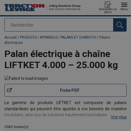
Demander un
Menu
devis
Rechercher
Ajouté au panier
Accueil
/
PRODUITS
/
APPAREILS
/
PALANS ET CHARIOTS
/
Palans
électriques
Palan électrique à chaîne
LIFTKET 4.000 – 25.000 kg
Fiche PDF
La gamme de produits LIFTKET est composée de palans
standardisés qui peuvent être ajustés à vos besoins de manière
modulaire, ainsi que de solutions hautement spécialisées.
Voir plus
Des hauteurs de levage et de fonctionnement plus importantes
sont tout aussi réalisables que des tensions déviantes et des
CMU
tonne(s)