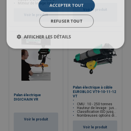
Moteur de levage longue durée
ACCEPTER TOUT
Voir le produit
Voir le produit
REFUSER TOUT
AFFICHER LES DÉTAILS
Palan électrique à câble
EUROBLOC VT9-10-11-12
Palan électrique
VT
DIGICHAIN VR
CMU : 10 - 250 tonnes
Hauteur de levage : jusqu'à 103.6 mètres
Classification ISO jusqu'à M6
Nombreuses options disponibles
Voir le produit
Voir le produit