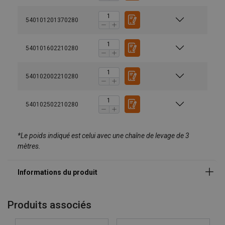
540101201370280
540101602210280
540102002210280
540102502210280
*Le poids indiqué est celui avec une chaîne de levage de 3
mètres.
Produits associés