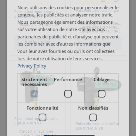
Nous utilisons des cookies pour personnaliser le
Palan électrique à sangle
Palan électrique à sangle
contenu, les publicités et analyser notre trafic.
BH EX
EUROLIFT BH
Nous partageons également des informations
Idéal pour les industries chimiques et alimentaires
Adapté à une grande variété de secteurs
Equipé d'une protection anti-étincelles
sur votre utilisation de notre site avec nos
Options disponibles
Equipé d'un limiteur de charge
partenaires de publicité et d'analyse qui peuvent
Voir le produit
les combiner avec d'autres informations que
Voir le produit
vous leur avez fournies ou qu'ils ont collectées
lors de votre utilisation de leurs services.
Privacy Policy
Strictement
Performance
Ciblage
nécessaires
Fonctionnalité
Non classifiés
Palan électrique à chaîne
EUROCHAIN VX
Palan électrique à chaîne
EUROCHAIN VR
Conception avancée
Equipé d'une bretelle de suspension