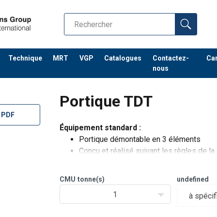
Technique
MRT
VGP
Catalogues
Contactez-
Car
nous
Portique TDT
 PDF
Équipement standard :
Portique démontable en 3 éléments
Conçu et réalisé suivant les règles de l
Construction mécano soudée (soudeurs 
4 roues polyamide pivotantes
CMU
tonne(s)
undefined
Vitesse de palan limitée à 6 m/mn
1
Avantage colisage transport réduit
Dépla