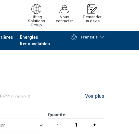
Lifting
Nous
Demander
Solutions
contacter
un devis
Group
rières
Energies
Français
Renouvelables
Poursuivre
Envoyer demande
Voir plus
a FEM groupe 4
agréés NF EN ISO 9606-1 : 2017)
Quantité: