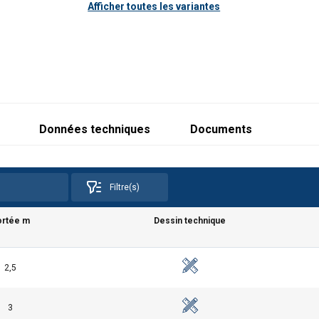
Afficher toutes les variantes
Données techniques
Documents
Filtre(s)
C mm
C mm pour hauteur sous fer 2m
Poids kg pour hauteur 
2m
ortée m
Dessin technique
70
1113
160
70
1113
173
2,5
70
1113
200
3