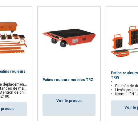
atins rouleurs
Patins rouleurs
TRW
Patins rouleurs mobiles TRZ
ement des machines lourdes
Equipés de deux 
nutention courtes et variées
Livrés par jeu (=2 
on de charges lourdes
Norme : EN 1
12100
Voir le produit
Voir le 
e produit