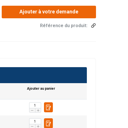
Ajouter à votre demande
Référence du produit:
sous fer
C mm
pour hauteur sous fer
2,5m
Poids kg
pour hauteur sous f
2,5m
Ajouter au panier
1323
180
1323
200
1323
230