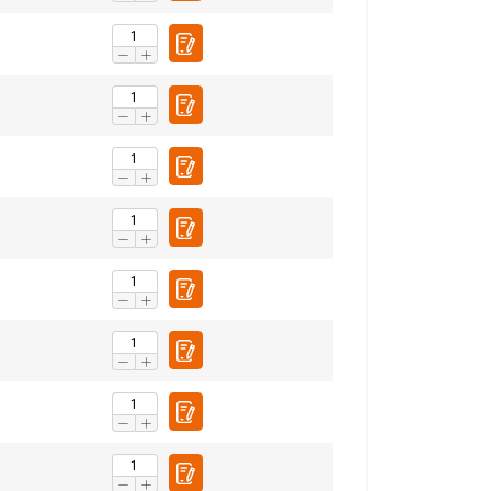
1323
270
1323
230
1323
255
1323
300
1323
330
1323
245
1323
275
1323
325
1323
395
FRENCH
1323
315
ENGLISH
1323
355
tre trafic. Nous