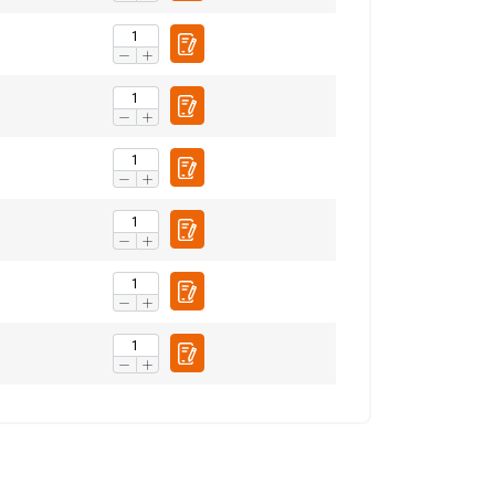
rtenaires de
1323
425
eur avez fournies ou
1323
520
Non classifiés
CCEPTER TOUT