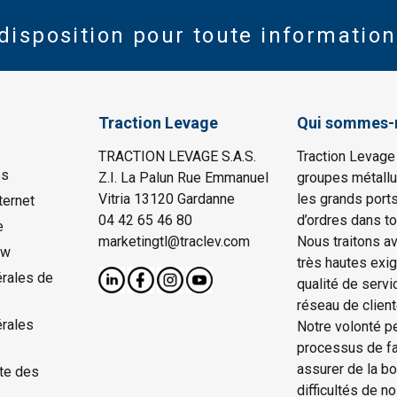
disposition pour toute information
Traction Levage
Qui sommes-
TRACTION LEVAGE S.A.S.
Traction Levage
es
Z.I. La Palun Rue Emmanuel
groupes métallu
Vitria 13120 Gardanne
les grands port
ternet
04 42 65 46 80
d’ordres dans to
e
marketingtl@traclev.com
Nous traitons a
ow
très hautes exi
rales de
qualité de servi
réseau de client
érales
Notre volonté p
processus de fab
assurer de la b
te des
difficultés de n