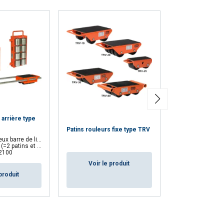
Patin rouleur av
 arrière type
directionnel ty
Patins rouleurs fixe type TRV
Patin directionnel 
barre de liaison
Revêtement e
patins et 2 barres)
Permet de déplacer l
2100
Norme : EN 1
Voir le produit
produit
Voir le p