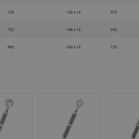
720
130 x 10
370
752
140 x 10
500
880
160 x 10
725