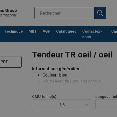
Technique
MRT
VGP
Catalogues
Contactez-
Car
nous
Tendeur TR oeil / oeil
 PDF
Informations générales :
Couleur : bleu
Fourni avec des boulons écrous.
Chargement en ligne droite uniquement.
Avec filetage trapézoïdal.
CMU
tonne(s)
Longueur in
Charge de rupture = 5 x CMU.
1,6
En option :
Autres couleurs ou galvanisé