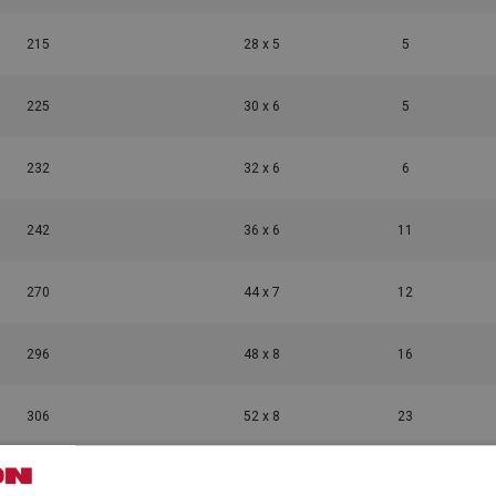
215
28 x 5
5
225
30 x 6
5
232
32 x 6
6
242
36 x 6
11
270
44 x 7
12
296
48 x 8
16
306
52 x 8
23
352
55 x 9
40