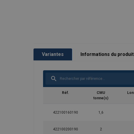
Variantes
Informations du produit
Réf.
CMU
Lon
tonne(s)
422100160190
1,6
422100200190
2