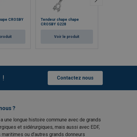
chape CROSBY
Tendeur chape chape
Tendeur TR chap
CROSBY G228
Voir le p
produit
Voir le produit
 !
Contactez nous
nous ?
 a une longue histoire commune avec de grands
rgiques et sidérurgiques, mais aussi avec EDF,
s maritimes ou d’autres grands donneurs