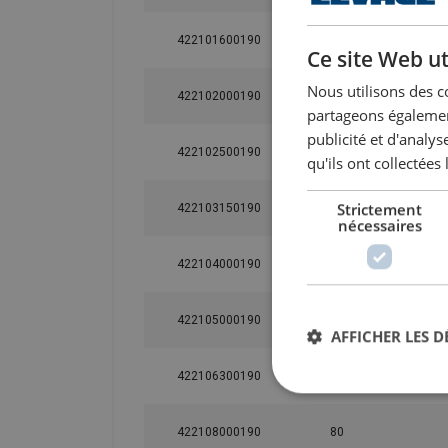
422101600190
16
Ce site Web ut
Nous utilisons des c
422102000190
20
partageons également
publicité et d'analy
422102500190
25
qu'ils ont collectées 
Strictement
422103150190
31,5
nécessaires
422104000190
40
422105000190
50
AFFICHER LES D
422106300190
63
422108000190
80