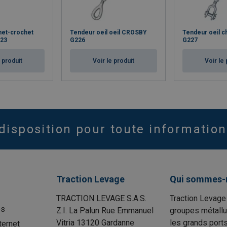
het-crochet
Tendeur oeil oeil CROSBY
Tendeur oeil 
23
G226
G227
e produit
Voir le produit
Voir le 
disposition pour toute information
Traction Levage
Qui sommes-
TRACTION LEVAGE S.A.S.
Traction Levage
es
Z.I. La Palun Rue Emmanuel
groupes métallu
Vitria 13120 Gardanne
les grands port
ternet