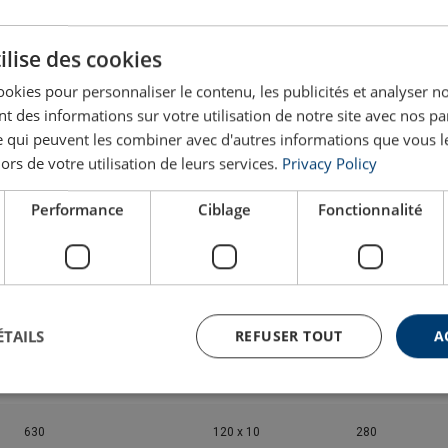
366
65 x 10
55
ilise des cookies
ookies pour personnaliser le contenu, les publicités et analyser no
380
70 x 10
69
 des informations sur votre utilisation de notre site avec nos pa
se qui peuvent les combiner avec d'autres informations que vous l
402
75 x 10
72
lors de votre utilisation de leurs services.
Privacy Policy
Performance
Ciblage
Fonctionnalité
438
80 x 10
78
464
90 x 10
136
520
100 x 10
160
ÉTAILS
REFUSER TOUT
A
564
110 x 10
220
630
120 x 10
280