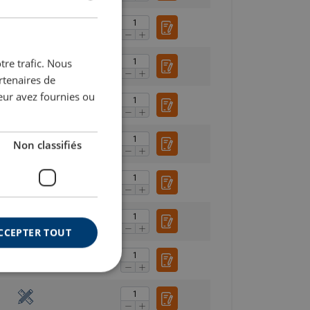
FRENCH
ENGLISH
tre trafic. Nous
rtenaires de
eur avez fournies ou
Non classifiés
CCEPTER TOUT