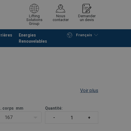
Lifting
Nous
Demander
Solutions
contacter
un devis
Group
rières
Energies
Français
Renouvelables
Poursuivre
Envoyer demande
Voir plus
t. corps
mm
Quantité:
167