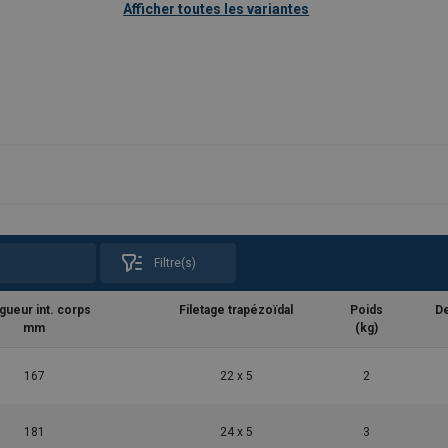
Afficher toutes les variantes
Autres terminaisons (veuillez nous conta
Verrouilla
Filtre(s)
gueur int. corps
Filetage trapézoïdal
Poids
De
mm
(kg)
167
22 x 5
2
181
24 x 5
3