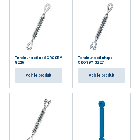
Nous partageons également des informations
sur votre utilisation de notre site avec nos
partenaires de publicité et d'analyse qui peuvent
les combiner avec d'autres informations que
vous leur avez fournies ou qu'ils ont collectées
lors de votre utilisation de leurs services.
Privacy Policy
Tendeur oeil oeil CROSBY
Tendeur oeil chape
G226
CROSBY G227
Strictement
Performance
Ciblage
nécessaires
Voir le produit
Voir le produit
Fonctionnalité
Non classifiés
ACCEPTER TOUT