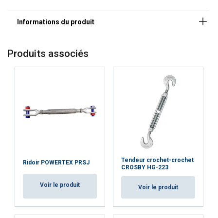
Produits associés
Tendeur crochet-crochet
Ridoir POWERTEX PRSJ
FRENCH
CROSBY HG-223
ENGLISH
Ce site Web utilise des cookies
Voir le produit
Voir le produit
Nous utilisons des cookies pour personnaliser le
contenu, les publicités et analyser notre trafic.