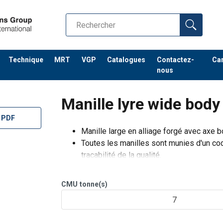
Technique
MRT
VGP
Catalogues
Contactez-
Car
nous
Manille lyre wide body
 PDF
Manille large en alliage forgé avec axe b
Toutes les manilles sont munies d'un code 
traçabilité de la qualité.
Test d'épreuve :
2,5 x CMU avec certifi
Résistance à la fatigue jusqu'à 20 000 cy
CMU
tonne(s)
7