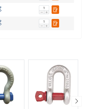
FRENCH
ENGLISH
tre trafic. Nous
rtenaires de
eur avez fournies ou
Non classifiés
CCEPTER TOUT