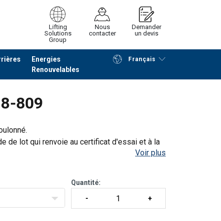
Lifting
Nous
Demander
Solutions
contacter
un devis
Group
rières
Energies
Français
Renouvelables
Poursuivre
Envoyer demande
 8-809
oulonné.
de lot qui renvoie au certificat d'essai et à la
Voir plus
cation pour chaque lot fabriqué.
cles ju
Quantité: