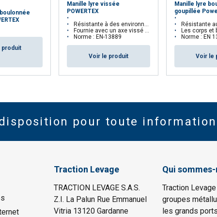
Manille lyre vissée
Manille lyre b
POWERTEX
goupillée Powe
e boulonnée
WERTEX
Résistante à des environnements exigeants
Résistante aux envir
Fournie avec un axe vissé pour une ouverture facile
Les corps et boulons sont 
Norme : EN-13889
Norme : EN 1
e produit
Voir le produit
Voir le 
disposition pour toute information
Traction Levage
Qui sommes-
TRACTION LEVAGE S.A.S.
Traction Levage
es
Z.I. La Palun Rue Emmanuel
groupes métallu
Vitria 13120 Gardanne
les grands port
ternet