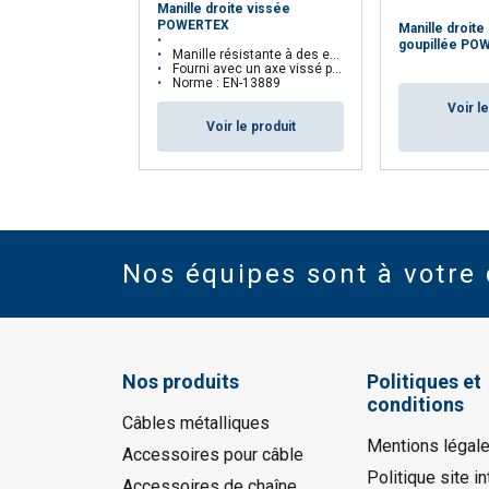
Manille droite vissée
POWERTEX
Manille droit
goupillée PO
Manille résistante à des environnements exigeants
Fourni avec un axe vissé pour une ouverture facile
Norme : EN-13889
Voir l
Voir le produit
Nos équipes sont à votre 
Nos produits
Politiques et
conditions
Câbles métalliques
Mentions légal
Accessoires pour câble
Politique site in
Accessoires de chaîne