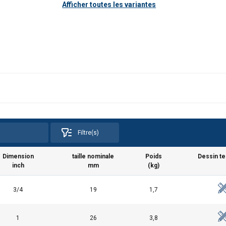
Afficher toutes les variantes
Filtre(s)
Dimension
taille nominale
Poids
Dessin t
inch
mm
(kg)
3/4
19
1,7
1
26
3,8