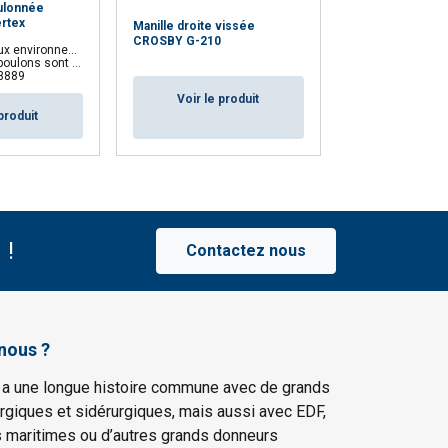
oulonnée
rtex
Manille droite vissée
Manille lyre vi
CROSBY G-210
G209
onnements exigeants
marqués d'un numéro de lot
3889
Voir le produit
Voir le p
produit
 !
Contactez nous
nous ?
 a une longue histoire commune avec de grands
rgiques et sidérurgiques, mais aussi avec EDF,
s maritimes ou d’autres grands donneurs