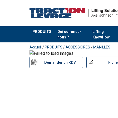
Test d'épreuve :
Matériau:
PRODUITS
Qui sommes-
Lifting
Marquage:
nous ?
KnowHow
Plage de température d'utilisation:
Ajouté au panier
Finition:
Accueil
/
PRODUITS
/
ACCESSOIRES
/
MANILLES
Coefficient de sécurité:
Demander un RDV
Fiche
Grade: