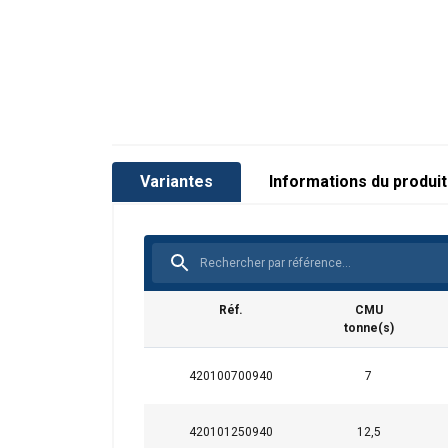
Variantes
Informations du produit
Réf.
CMU
tonne(s)
420100700940
7
420101250940
12,5