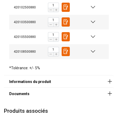
420102500880
Manuels utilisateur
420103500880
Powertex-Shackle-User-Manual-ML-20260407.pdf
420105500880
Documents légaux
420108500880
Powertex-Shackle-PBSP-DoC-ML-20260319.pdf
norme EN-13889
*Tolérance: +/- 5%
Produits associés