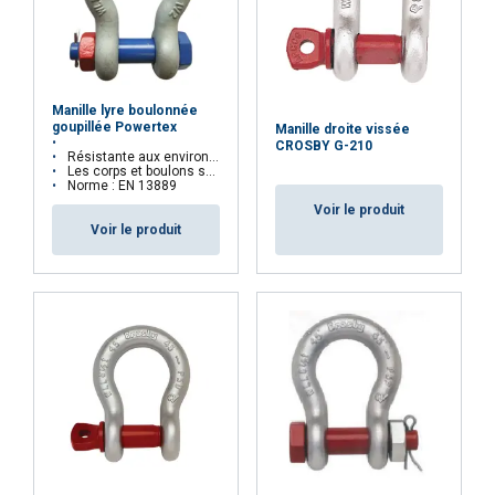
Grade:
Manille lyre boulonnée
goupillée Powertex
Manille droite vissée
CROSBY G-210
Résistante aux environnements exigeants
Les corps et boulons sont marqués d'un numéro de lot
Norme : EN 13889
Voir le produit
Voir le produit