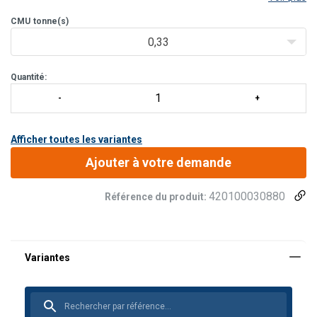
facile.
La manille est conforme à la
CMU
tonne(s)
norme EN-13889
et répond aux
exigences de performance de la spéc
0,33
Quantité:
Afficher toutes les variantes
Ajouter à votre demande
420100030880
Référence du produit: