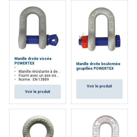
Manille droite vissée
Matériau:
POWERTEX
Manille droite boulonnée
goupillée POWERTEX
Marquage:
Manille résistante à des environnements exigeants
Fourni avec un axe vissé pour une ouverture facile
Norme : EN-13889
Plage de température d'utilisation:
Voir le produit
Voir le produit
Finition:
Norme:
Coefficient de sécurité: