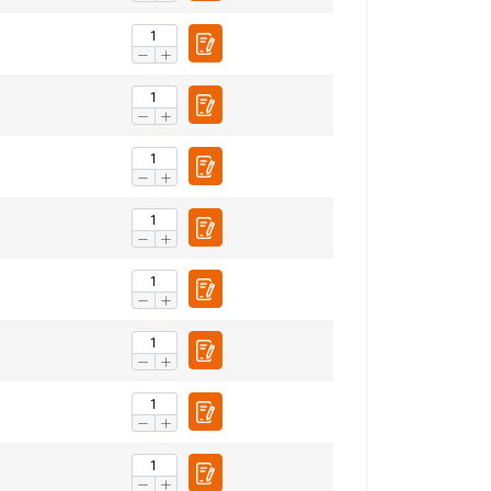
FRENCH
ENGLISH
tre trafic. Nous
rtenaires de
eur avez fournies ou
Non classifiés