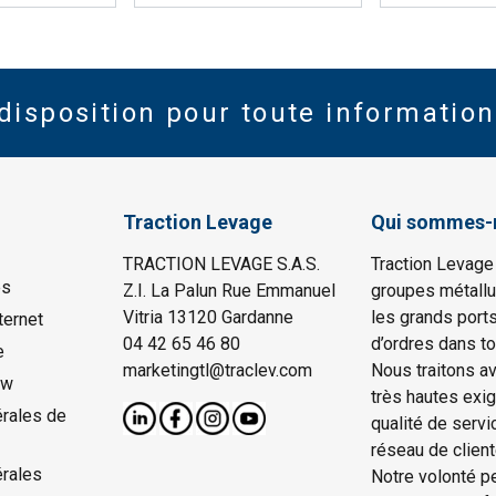
disposition pour toute information
Traction Levage
Qui sommes-
TRACTION LEVAGE S.A.S.
Traction Levage
es
Z.I. La Palun Rue Emmanuel
groupes métallu
Vitria 13120 Gardanne
les grands port
ternet
04 42 65 46 80
d’ordres dans to
e
marketingtl@traclev.com
Nous traitons a
ow
très hautes exi
rales de
qualité de servi
réseau de client
érales
Notre volonté p