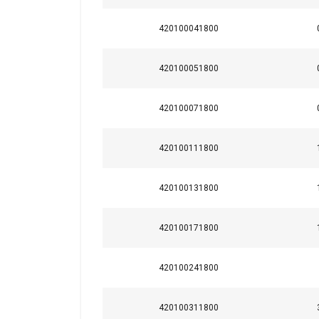
420100041800
420100051800
420100071800
Ce site Web ut
420100111800
Nous utilisons des c
partageons également
420100131800
publicité et d'analy
qu'ils ont collectées 
420100171800
Strictement
nécessaires
420100241800
420100311800