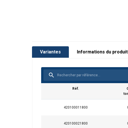
Coefficient de sécurité:
Variantes
Informations du produit
Réf.
to
420100011800
420100021800