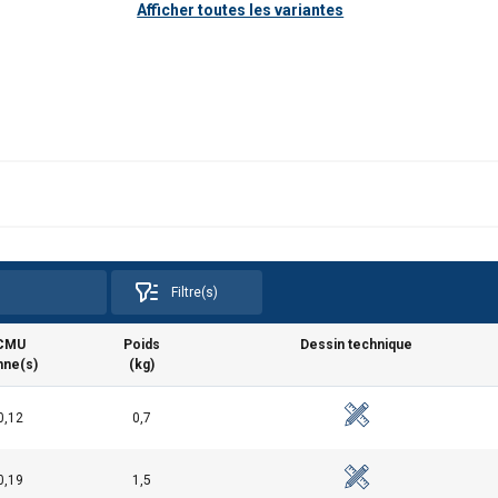
Afficher toutes les variantes
Filtre(s)
CMU
Poids
Dessin technique
nne(s)
(kg)
0,12
0,7
0,19
1,5