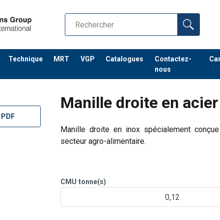
Technique
MRT
VGP
Catalogues
Contactez-
Car
nous
Manille droite en acie
 PDF
Manille droite en inox spécialement conçu
secteur agro-alimentaire.
Cette manille peut être utilisée pour le levage.
CMU
tonne(s)
0,12