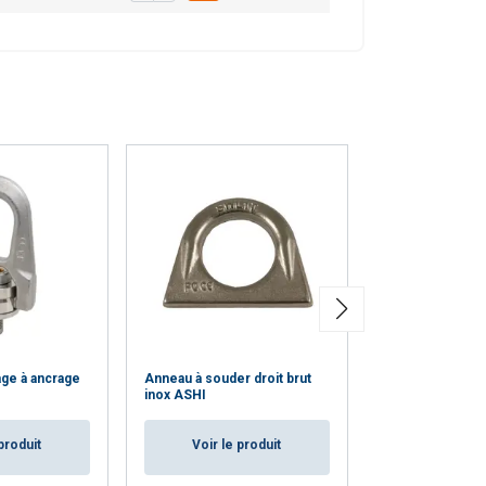
CCEPTER TOUT
ge à ancrage
Anneau à souder droit brut
Anneau de levag
inox ASHI
double articulat
produit
Voir le produit
Voir le p