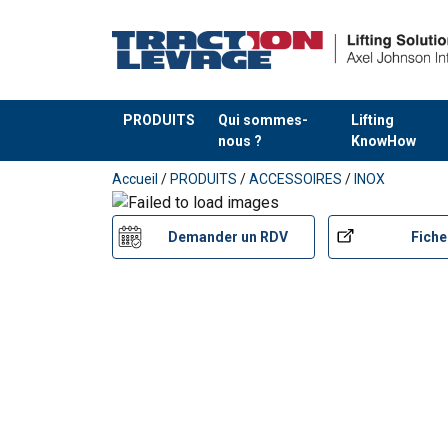
PRODUITS
Qui sommes-
Lifting
nous ?
KnowHow
Ajouté au panier
Accueil
/
PRODUITS
/
ACCESSOIRES
/
INOX
Demander un RDV
Fiche
Matériau:
Marquage: