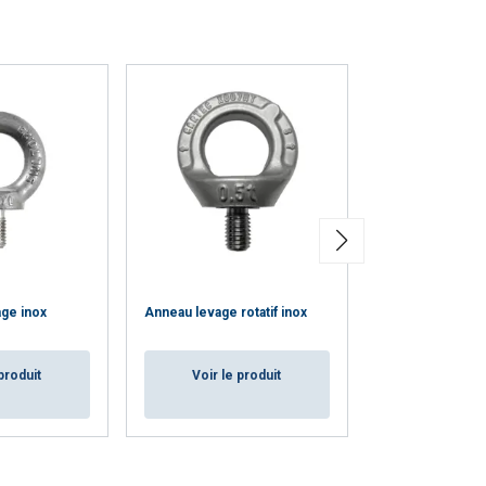
CCEPTER TOUT
Anneau de levag
ge inox
Anneau levage rotatif inox
rapide inox
produit
Voir le produit
Voir le p