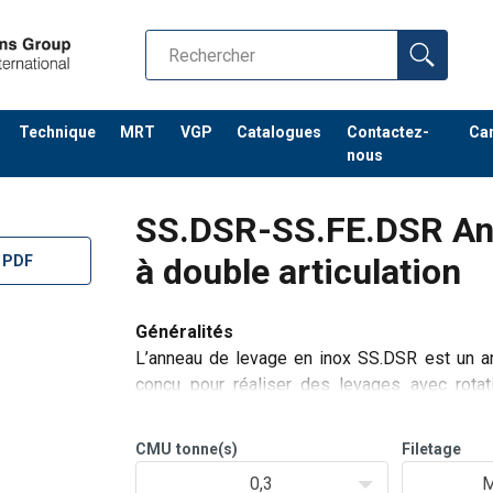
Technique
MRT
VGP
Catalogues
Contactez-
Car
nous
SS.DSR-SS.FE.DSR Ann
à double articulation
 PDF
Généralités
L’anneau de levage en inox SS.DSR est un ann
conçu pour réaliser des levages avec rotat
ctions.pdf
un alignement parfait avec l’élingue.
Le modèle SS.DSR est composé d’un anneau en
CMU
tonne(s)
Filetage
0,3
M