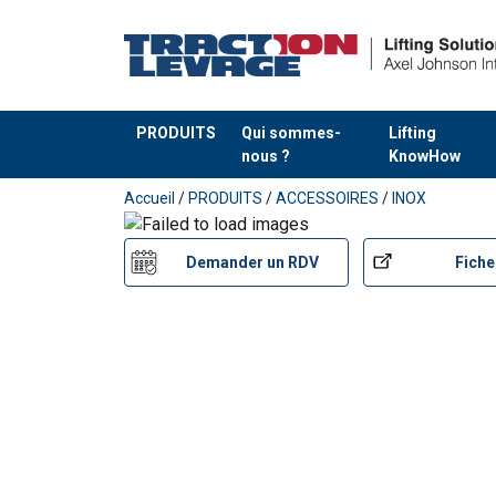
PRODUITS
Qui sommes-
Lifting
nous ?
KnowHow
Ajouté au panier
Accueil
/
PRODUITS
/
ACCESSOIRES
/
INOX
Demander un RDV
Fiche
Manuels utilisateur
CODIPRO-Instructions-for-use-Notice-dinstru