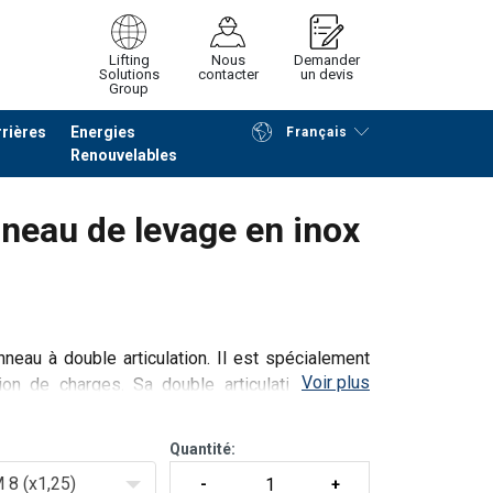
Lifting
Nous
Demander
Solutions
contacter
un devis
Group
rières
Energies
Français
Renouvelables
Poursuivre
Envoyer demande
eau de levage en inox
eau à double articulation. Il est spécialement
Voir plus
ion de charges. Sa double articulation assure
 acier inoxydable/p>
Quantité:
 8 (x1,25)