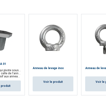
ÉTAILS
REFUSER TOUT
A
DA 01
Anneau de levage inox
Anneau de leva
pivote sous charge
le de l'anneau fixé
neaux articulés CODIPRO
Voir le produit
Voir le 
e produit