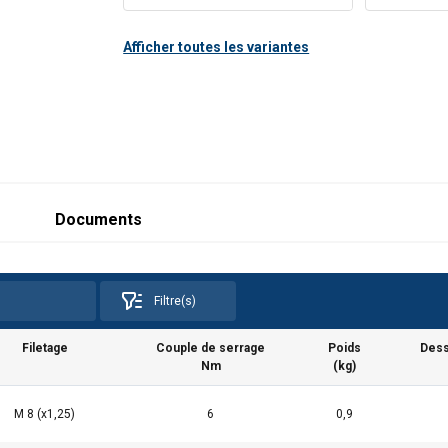
Afficher toutes les variantes
Documents
Filtre(s)
Filetage
Couple de serrage
Poids
Dess
Nm
(kg)
M 8 (x1,25)
6
0,9