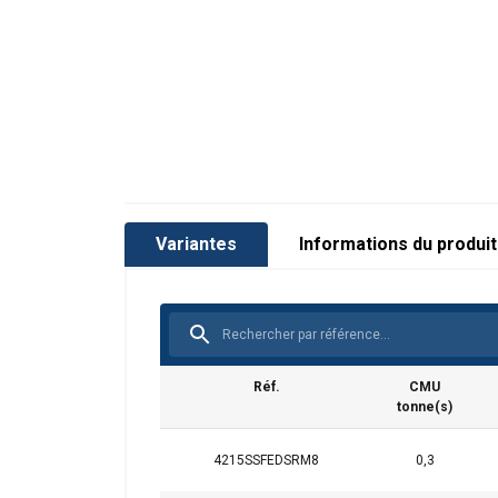
Marquage:
Plage de température d'utilisation:
Norme:
sauf grade/CMU
Coefficient de sécurité:
Variantes
Informations du produit
Réf.
CMU
tonne(s)
4215SSFEDSRM8
0,3