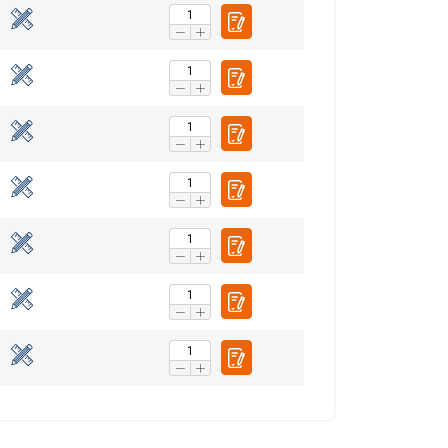
FRENCH
ENGLISH
tre trafic. Nous
rtenaires de
eur avez fournies ou
Non classifiés