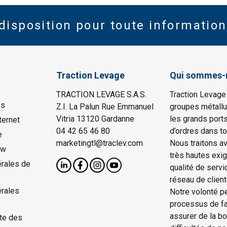
disposition pour toute information
Traction Levage
Qui sommes-
TRACTION LEVAGE S.A.S.
Traction Levage
es
Z.I. La Palun Rue Emmanuel
groupes métallu
Vitria 13120 Gardanne
les grands port
ternet
04 42 65 46 80
d’ordres dans to
e
marketingtl@traclev.com
Nous traitons a
ow
très hautes exi
rales de
qualité de servi
réseau de client
érales
Notre volonté p
processus de fab
assurer de la b
te des