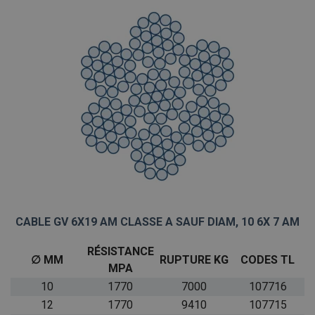
CABLE GV 6X19 AM CLASSE A SAUF DIAM, 10 6X 7 AM
RÉSISTANCE
∅ MM
RUPTURE KG
CODES TL
MPA
10
1770
7000
107716
12
1770
9410
107715