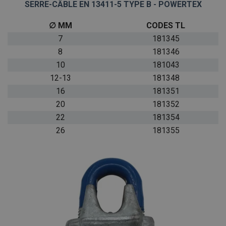
SERRE-CÂBLE EN 13411-5 TYPE B - POWERTEX
∅ MM
CODES TL
7
181345
8
181346
10
181043
12-13
181348
16
181351
20
181352
22
181354
26
181355