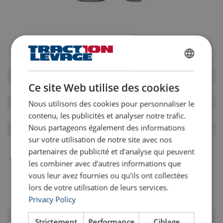
SERRE-CÂBLE EN 13411-5 TYPE A POWERTEX
∅ MM
CODES TL
FRENCH
10
180883
ENGLISH
Ce site Web utilise des cookies
12-13
180884
16
180886
Nous utilisons des cookies pour personnaliser le
19
180887
contenu, les publicités et analyser notre trafic.
Nous partageons également des informations
26
180889
sur votre utilisation de notre site avec nos
partenaires de publicité et d'analyse qui peuvent
les combiner avec d'autres informations que
vous leur avez fournies ou qu'ils ont collectées
SERRE-CÂBLE FORG
É
G-6240
lors de votre utilisation de leurs services.
Privacy Policy
∅ MM
CODES TL
6
155599
Strictement
Performance
Ciblage