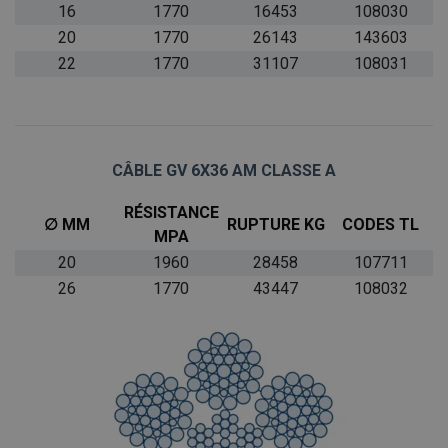
16
1770
16453
108030
20
1770
26143
143603
22
1770
31107
108031
CÂBLE GV 6X36 AM CLASSE A
R
É
SISTANCE
∅ MM
RUPTURE KG
CODES TL
MPA
20
1960
28458
107711
26
1770
43447
108032