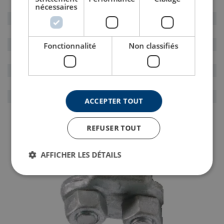
8
151491
nécessaires
10
143811
12 - 13
121180
14
155376
Fonctionnalité
Non classifiés
16
108034
19
143812
22
150989
26
108035
ACCEPTER TOUT
REFUSER TOUT
AFFICHER LES DÉTAILS