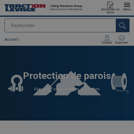
Demander un
Menu
devis
Rechercher
Ajouté au panier
Accueil
/
Contact
Imprimer
Protection de parois
Découvrez notre sélection de produits