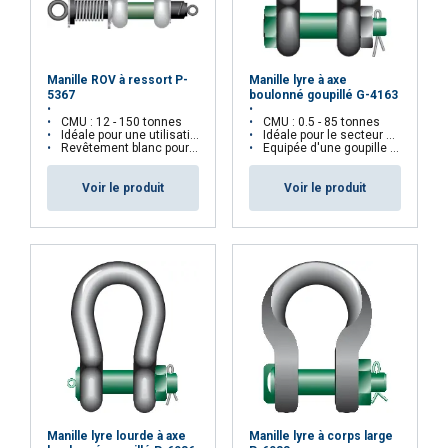
Manille ROV à ressort P-
Manille lyre à axe
5367
boulonné goupillé G-4163
CMU : 12 - 150 tonnes
CMU : 0.5 - 85 tonnes
Idéale pour une utilisation sous-marine
Idéale pour le secteur de l'Offshore
Revêtement blanc pour une meilleure visibilité
Equipée d'une goupille et d'un écrou de sûreté
Voir le produit
Voir le produit
Manille lyre lourde à axe
Manille lyre à corps large