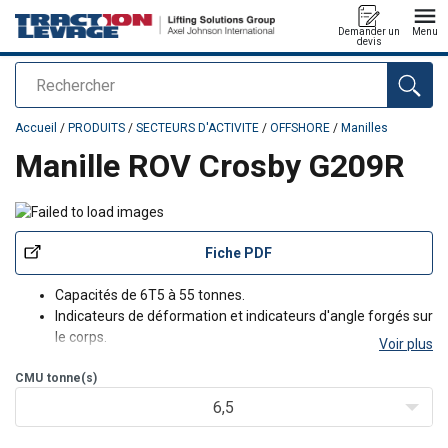
Demander un
Menu
devis
Rechercher
Ajouté au panier
Accueil
/
PRODUITS
/
SECTEURS D'ACTIVITE
/
OFFSHORE
/
Manilles
Manille ROV Crosby G209R
Fiche PDF
Capacités de 6T5 à 55 tonnes.
Indicateurs de déformation et indicateurs d'angle forgés sur
le corps.
Voir plus
CMU
tonne(s)
6,5