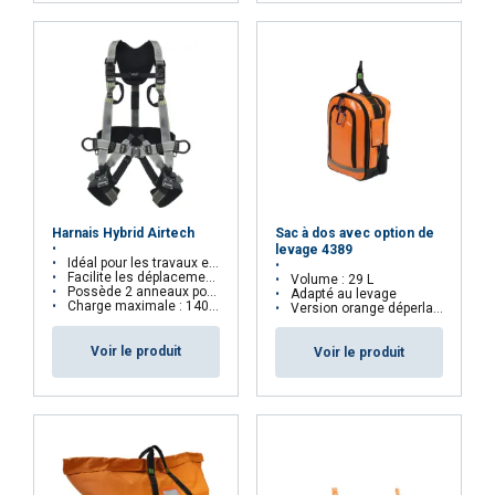
Fonctionnalité
Non classifiés
ACCEPTER TOUT
Sac à dos avec option de
Harnais Hybrid Airtech
levage 4389
REFUSER TOUT
Idéal pour les travaux en industrie et pour le travail en suspension
Facilite les déplacements verticaux sur rail ou câble
Volume : 29 L
Possède 2 anneaux porte-outils
Adapté au levage
Charge maximale : 140 kg
Version orange déperlante
AFFICHER LES DÉTAILS
Voir le produit
Voir le produit