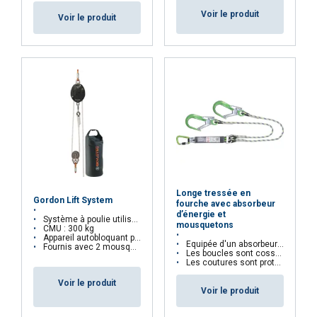
Voir le produit
Voir le produit
FRENCH
ENGLISH
Ce site Web utilise des cookies
Nous utilisons des cookies pour personnaliser le
contenu, les publicités et analyser notre trafic.
Nous partageons également des informations
sur votre utilisation de notre site avec nos
Longe tressée en
partenaires de publicité et d'analyse qui peuvent
Gordon Lift System
fourche avec absorbeur
les combiner avec d'autres informations que
d’énergie et
Système à poulie utilisé pour soulever des charges
mousquetons
CMU : 300 kg
vous leur avez fournies ou qu'ils ont collectées
Appareil autobloquant pour éviter les chutes de charges
Equipée d'un absorbeur d'énergie
lors de votre utilisation de leurs services.
Fournis avec 2 mousquetons et 1 DRYBAG
Les boucles sont cossées pour résister à l'abrasion
Les coutures sont protégées par une gaine transparente
Privacy Policy
Voir le produit
Voir le produit
Strictement
Performance
Ciblage
nécessaires