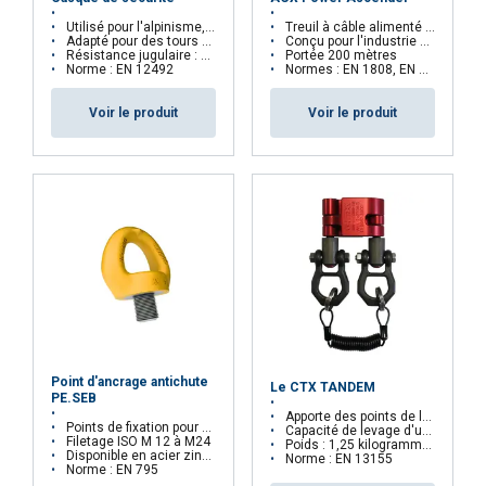
Utilisé pour l'alpinisme, la maintenance et le secours
Treuil à câble alimenté par batterie
Adapté pour des tours de tête de 52 à 61 cm
Conçu pour l'industrie éolienne, le nettoyage des vitres, le sauvetage, etc.
Résistance jugulaire : 50 daN
Portée 200 mètres
Norme : EN 12492
Normes : EN 1808, EN 14492, EN 61000
Voir le produit
Voir le produit
Point d'ancrage antichute
Le CTX TANDEM
PE.SEB
Apporte des points de levage supplémentaires à la chaîne d'un palan
Points de fixation pour EPI
Capacité de levage d'une pince : 270 kilogrammes
Filetage ISO M 12 à M24
Poids : 1,25 kilogrammes
Disponible en acier zingué ou inoxydable
Norme : EN 13155
Norme : EN 795