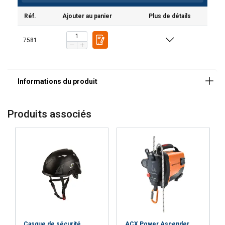
Anneaux en acier qui peuvent servir de points
Réf.
Ajouter au panier
Plus de détails
d'accrochage en cas de levage.
Matériau:
7581
Marquage:
Norme:
Produits associés
Casque de sécurité
ACX Power Ascender