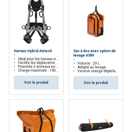
Fonctionnalité
Non classifiés
ACCEPTER TOUT
Sac à dos avec option de
Harnais Hybrid Airtech
levage 4389
Idéal pour les travaux en industrie et pour le travail en suspension
REFUSER TOUT
Facilite les déplacements verticaux sur rail ou câble
Volume : 29 L
Possède 2 anneaux porte-outils
Adapté au levage
Charge maximale : 140 kg
Version orange déperlante
AFFICHER LES DÉTAILS
Voir le produit
Voir le produit