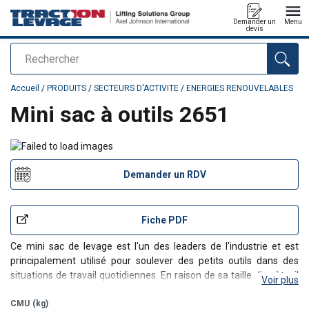
Demander un
Menu
devis
Rechercher
Ajouté au panier
Accueil
/
PRODUITS
/
SECTEURS D'ACTIVITE
/
ENERGIES RENOUVELABLES
Mini sac à outils 2651
Demander un RDV
Fiche PDF
Ce mini sac de levage est l'un des leaders de l'industrie et est
principalement utilisé pour soulever des petits outils dans des
situations de travail quotidiennes. En raison de sa taille discrète, il
Voir plus
peut également être fixé aux ceintures des techniciens et utilisé
lors de travaux en hauteur.
CMU
(kg)