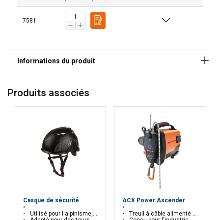
Matériau:
7581
Marquage:
Norme:
Note:
Produits associés
Casque de sécurité
ACX Power Ascender
Utilisé pour l'alpinisme, la maintenance et le secours
Treuil à câble alimenté par batterie
Adapté pour des tours de tête de 52 à 61 cm
Conçu pour l'industrie éolienne, le nettoyage des vitres, le sauvetage, etc.