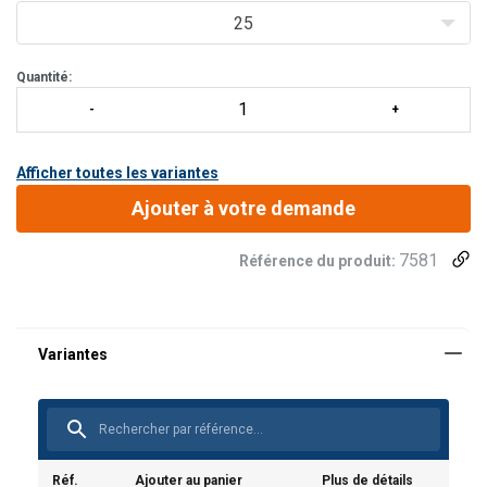
Car
25
Quantité:
Afficher toutes les variantes
Ajouter à votre demande
7581
Référence du produit:
Ce sac dispose d'une sangle pour le levage et la
manutention
Il possède des trous de fixation pour sécuriser les
outils au sac, à la fois sur le devant et à l'arrière.
Réf.
Ajouter au panier
Plus de détails