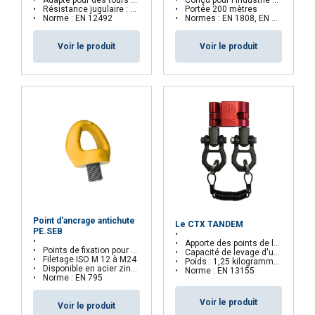
Résistance jugulaire : 50 daN
Portée 200 mètres
Norme : EN 12492
Normes : EN 1808, EN 14492, EN 61000
Voir le produit
Voir le produit
Point d'ancrage antichute
Le CTX TANDEM
PE.SEB
Apporte des points de levage supplémentaires à la chaîne d'un palan
Points de fixation pour EPI
Capacité de levage d'une pince : 270 kilogrammes
Filetage ISO M 12 à M24
Poids : 1,25 kilogrammes
Disponible en acier zingué ou inoxydable
Norme : EN 13155
Norme : EN 795
Voir le produit
Voir le produit