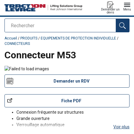
Demander un
Menu
devis
Rechercher
Ajouté au panier
Accueil
/
PRODUITS
/
EQUIPEMENTS DE PROTECTION INDIVIDUELLE
/
CONNECTEURS
Connecteur M53
Demander un RDV
Fiche PDF
Connexion fréquente sur structures
Grande ouverture
Verrouillage automatique
Voir plus
Longueur 212 mm x hauteur 102 mm