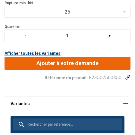
Rupture min.
Ouverture 53 mm
kN
Résistance à la rupture 25 kN
25
Poids 490 g
Quantité:
Afficher toutes les variantes
Ajouter à votre demande
823502500450
Référence du produit:
Manuels utilisateur
Matériau:
Connecteurs M Tractel.pdf
Marquage:
Finition: