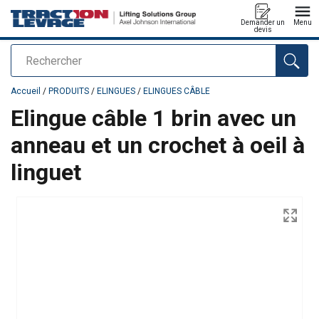
Demander un
Menu
devis
Rechercher
Ajouté au panier
Accueil
/
PRODUITS
/
ELINGUES
/
ELINGUES CÂBLE
Elingue câble 1 brin avec un
anneau et un crochet à oeil à
linguet