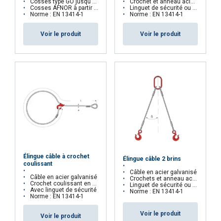
Cosses type GO jusqu'au ø 29
Crochet et anneau acier allé grade 80
Cosses AFNOR à partir du ø 32
Linguet de sécurité ou verrouillage auto sur demande
36
16,59
13,67
33,19
23,23
Norme : EN 13414-1
Norme : EN 13414-1
40
20,56
16,45
41,11
28,78
Voir le produit
Voir le produit
44
24,78
19,82
49,56
34,69
48
29,55
36,64
59,10
41,37
52
34,69
27,75
69,38
48,57
Facteur
2
0,8
2
1,4
Envoyer
(K)
)
L
Lorsqu'une élingue multi-brins est utilisée en nœud c
Élingue câble à crochet
Élingue câble 2 brins
FRENCH
coulissant
Câble en acier galvanisé
Câble en acier galvanisé
ENGLISH
Crochets et anneau acier allié
Ce site Web utilise des cookies
Crochet coulissant en acier allié
Linguet de sécurité ou verrouillage auto sur demande
Avec linguet de sécurité
Norme : EN 13414-1
Norme : EN 13414-1
Nous utilisons des cookies pour personnaliser le
contenu, les publicités et analyser notre trafic.
Voir le produit
Voir le produit