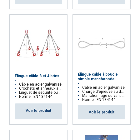
Nous partageons également des informations
sur votre utilisation de notre site avec nos
partenaires de publicité et d'analyse qui peuvent
les combiner avec d'autres informations que
vous leur avez fournies ou qu'ils ont collectées
lors de votre utilisation de leurs services.
Privacy Policy
Strictement
Performance
Ciblage
nécessaires
Élingue câble à boucle
Élingue câble 3 et 4 brins
simple manchonnée
Câble en acier galvanisé
Câble en acier galvanisé
Crochets et anneaux acier allié
Fonctionnalité
Non classifiés
Charge d'épreuve au double de la charge nominale
Linguet de sécurité ou verrouillage auto sur demande
Manchonnage suivant la norme
Norme : EN 13414-1
Norme : EN 13414-1
Voir le produit
Voir le produit
ACCEPTER TOUT