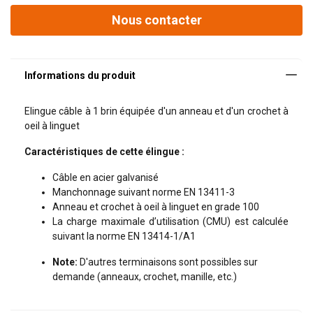
Anneau et crochet à oeil à linguet en grade 100
Nous contacter
La charge maximale d’utilisation (CMU) est calculée suivant
la
Contactez nos équipes en remplissant
ce formulaire !
Elingue câble à 1 brin équipée d'un anneau et d'un crochet à
2
Remplissez les champs suivants pour que nous
oeil à linguet
puissions vous recontacter dans les plus brefs délais.
Caractéristiques de cette élingue :
Indiquez précisément dans le champ "Message" le
1 brin
2 brin
produit ou service que vous recherchez ainsi que tous
Câble en acier galvanisé
les éléments susceptibles de nous aider à trouver la
Documents additionnels
Manchonnage suivant norme EN 13411-3
solution la plus adaptée à votre besoin.
Anneau et crochet à oeil à linguet en grade 100
Efficience_des_terminaisons_des_elingues_cables.p
La charge maximale d’utilisation (CMU) est calculée
Nom
df
suivant la norme EN 13414-1/A1
En
Nœud
Marquages_de_nos_elingues_cables.pdf
Direct
panier
0°−45°
Note:
D'autres terminaisons sont possibles sur
coulant
Ø câble
type U
demande (anneaux, crochet, manille, etc.)
Prénom
mm
Charge d'Util
3
0,12
0.09
0.23
0,16