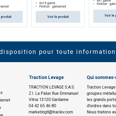
6x7 gainé
6x19 gainé
Finition : gal
lvanisé
Finition : galvanisé
Voir le 
e produit
Voir le produit
disposition pour toute information
Traction Levage
Qui sommes-
TRACTION LEVAGE S.A.S.
Traction Levage
es
Z.I. La Palun Rue Emmanuel
groupes métallu
Vitria 13120 Gardanne
les grands port
ternet
04 42 65 46 80
d’ordres dans to
e
marketingtl@traclev.com
Nous traitons a
ow