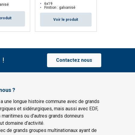
6x19
6x19
vanisé
Finition : galv
Finition : galvanisé
produit
Voir le p
Voir le produit
 !
Contactez nous
nous ?
 a une longue histoire commune avec de grands
rgiques et sidérurgiques, mais aussi avec EDF,
s maritimes ou d’autres grands donneurs
ut domaine d’activité.
vec de grands groupes multinationaux ayant de