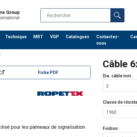
Technique
MRT
VGP
Catalogues
Contactez-
Car
nous
S
Câble 6
Fiche PDF
Dia. câble
mm:
2
Classe de résis
1 960
ilisé pour les panneaux de signalisation
Finition: