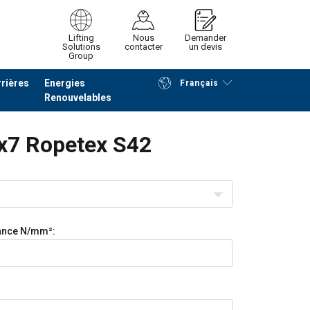
Lifting
Nous
Demander
Solutions
contacter
un devis
Group
rières
Energies
Français
Renouvelables
Poursuivre
Envoyer demande
x7 Ropetex S42
tance
N/mm²: