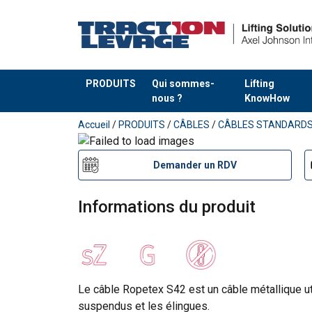
PRODUITS
Qui sommes-
Lifting
nous ?
KnowHow
Ajouté au panier
Accueil
/
PRODUITS
/
CÂBLES
/
CÂBLES STANDARD
Demander un RDV
Informations du produit
Le câble Ropetex S42 est un câble métallique ut
suspendus et les élingues.