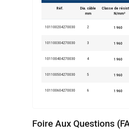
Ce site Web ut
Réf.
Dia. câble
Classe de résis
mm
N/mm²
Nous utilisons des c
partageons également
101100204270030
2
publicité et d'analy
qu'ils ont collectées 
101100304270030
3
Strictement
nécessaires
101100404270030
4
101100504270030
5
AFFICHER LES D
101100604270030
6
Foire Aux Questions (F