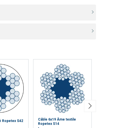
Câble 6x19 Âme textile
é Ropetex S42
Câble 7x19 Rop
Ropetex S14