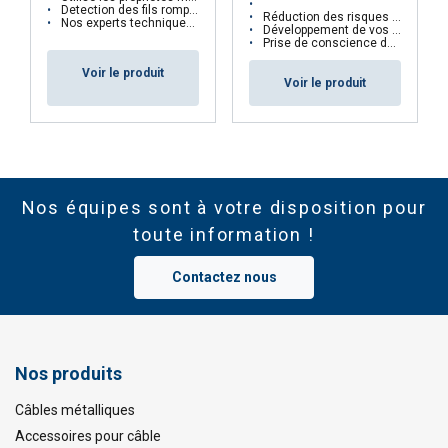
Detection des fils rompus externes comme internes, des déformations et de la corrosion
Réduction des risques et des coûts liés à une mauvaise utilisation d'un câble
Nos experts techniques sont qualifiés en études de cinématiques à câbles et certifiés Cofrend2
Développement de vos connaissances et de vos compétences
Prise de conscience de votre personnel
Voir le produit
Voir le produit
Nos équipes sont à votre disposition pour
toute information !
Contactez nous
Nos produits
Câbles métalliques
Accessoires pour câble