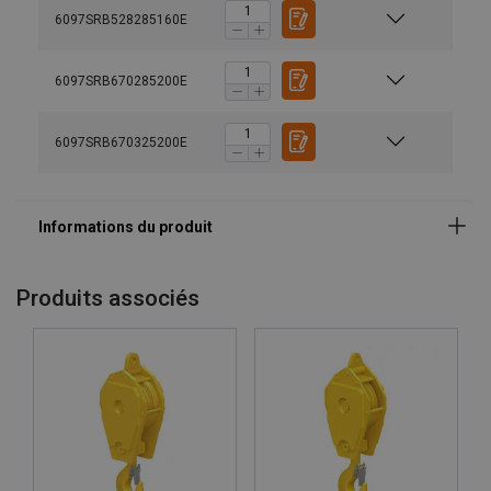
6097SRB528285160E
6097SRB670285200E
6097SRB670325200E
Produits associés
Matériau:
Plage de température d'utilisation: