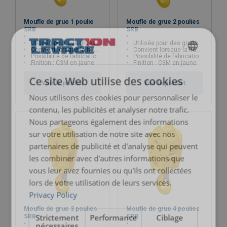
Finition:
Note:
Moufle de grue 1 poulie
Moufle de grue 2 poulies
SRB
SRB
Utilisée pour des grues "terrestres", téléscopiques et à chenilles
Utilisée pour des grues "terrestres", téléscopiques et à chenilles
Convient lorsque la hauteur de levage est limitée
Convient lorsque la hauteur de levage est limitée
Possibilité de fabrication sur mesure
Possibilité de fabrication sur mesure
FRENCH
Finition : C3M en jaune
Finition : C3M en jaune
ENGLISH
Ce site Web utilise des cookies
Voir le produit
Voir le produit
Nous utilisons des cookies pour personnaliser le
contenu, les publicités et analyser notre trafic.
Nous partageons également des informations
sur votre utilisation de notre site avec nos
partenaires de publicité et d'analyse qui peuvent
les combiner avec d'autres informations que
vous leur avez fournies ou qu'ils ont collectées
lors de votre utilisation de leurs services.
Privacy Policy
Moufle de grue 3 poulies
Moufle de grue 4 poulies
Strictement
Performance
Ciblage
SRB
SRB
nécessaires