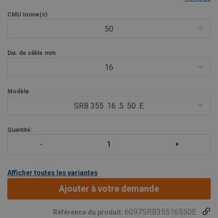
téléscopiques et les grues sur chenilles. Elles constituent un
CMU
tonne(s)
excellent choix lorsque le changement fréquent de poulies
n'est pas nécessaire. Elles
50
Dia. de câble
mm
16
Modèle
SRB 355 .16 .5 .50 .E
Quantité:
Afficher toutes les variantes
Ajouter à votre demande
6097SRB35516550E
Référence du produit: