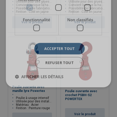
Utilisée pour des grues "terrestres", téléscopiques et à chenilles
Utilisée pour des grues "terrestres", téléscopiques et à chenilles
Convient lorsque la hauteur de levage est limitée
Convient lorsque la hauteur de levage est limitée
Possibilité de fabrication sur mesure
Possibilité de fabrication sur mesure
Finition : C3M en jaune
Finition : C3M en jaune
Fonctionnalité
Non classifiés
Voir le produit
Voir le produit
ACCEPTER TOUT
REFUSER TOUT
AFFICHER LES DÉTAILS
Poulie ouvrante avec
manille lyre Powertex
Poulie ouvrante avec
crochet PSBH-S2
Poulie à usage intensif
POWERTEX
Utilisée pour des installations de levage et de traction
Matériau : Acier
Finition : Peinture rouge
Voir le produit