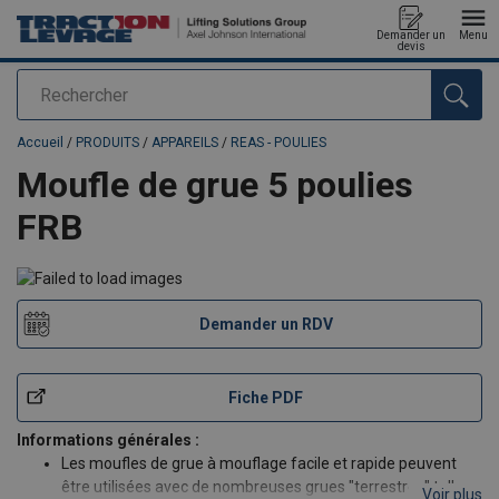
Demander un
Menu
devis
Rechercher
Ajouté au panier
Accueil
/
PRODUITS
/
APPAREILS
/
REAS - POULIES
Moufle de grue 5 poulies
FRB
Demander un RDV
Fiche PDF
Informations générales :
Les moufles de grue à mouflage facile et rapide peuvent
être utilisées avec de nombreuses grues "terrestres" telles
Voir plus