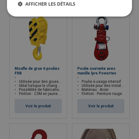
AFFICHER LES DÉTAILS
Moufle de grue 6 poulies
Poulie ouvrante avec
FRB
manille lyre Powertex
Utilisée pour des grues "terrestres", téléscopiques et à chenilles
Poulie à usage intensif
Idéal lorsque le changement fréquent de poulies est nécessaire
Utilisée pour des installations de levage et de traction
Possibilité de fabrication sur mesure
Matériau : Acier
Finition : C3M en jaune à rayures noires
Finition : Peinture rouge
Voir le produit
Voir le produit