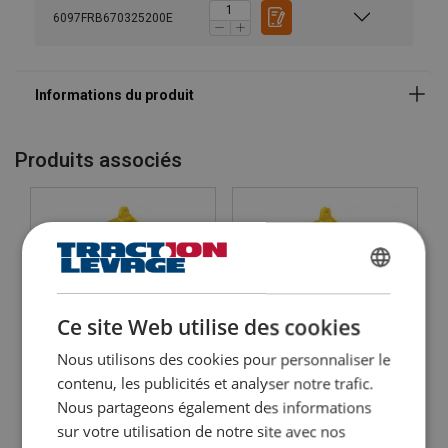
6097FRB670325200E
Produits associés
Matériau:
Plage de température d'utilisation:
FRENCH
Finition:
Note:
ENGLISH
Ce site Web utilise des cookies
Nous utilisons des cookies pour personnaliser le
Moufle de grue 1 poulie
Moufle de grue 2 poulies
contenu, les publicités et analyser notre trafic.
FRB
FRB
Nous partageons également des informations
Utilisée pour des grues "terrestres", téléscopiques et à chenilles
Utilisée pour des grues "terrestres", téléscopiques et à chenilles
sur votre utilisation de notre site avec nos
Convient lorsque la hauteur de levage est limitée
Matériau : Poulies en fer coulées à froid
Possibilité de fabrication sur mesure
Possibilité de fabrication sur mesure