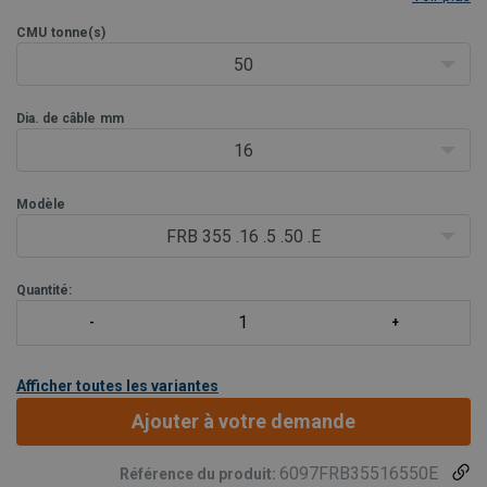
que les grues téléscopiques et les grues sur chenilles. Elles
CMU
tonne(s)
constituent un excellent choix lorsque le changement
fréquent de poulies est nécessaire.
50
Dia. de câble
mm
16
Modèle
FRB 355 .16 .5 .50 .E
Quantité:
Afficher toutes les variantes
Ajouter à votre demande
6097FRB35516550E
Référence du produit: