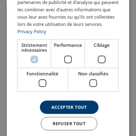
partenaires de publicité et d'analyse qui peuvent
Finition : C3M en jaune à rayures noires
Finition : C3M en jaune à rayures noires
les combiner avec d'autres informations que
Voir le produit
Voir le produit
vous leur avez fournies ou qu'ils ont collectées
lors de votre utilisation de leurs services.
Privacy Policy
Strictement
Performance
Ciblage
nécessaires
Fonctionnalité
Non classifiés
Moufle de grue 3 poulies
Moufle de grue 4 poulies
FRB
FRB
Utilisée pour des grues "terrestres", téléscopiques et à chenilles
Utilisée pour des grues "terrestres", téléscopiques et à chenilles
ACCEPTER TOUT
Idéal lorsque le changement fréquent de poulies est nécessaire
Idéal lorsque le changement fréquent de poulies est nécessaire
Possibilité de fabrication sur mesure
Possibilité de fabrication sur mesure
Finition : C3M en jaune à rayures noires
Finition : C3M en jaune à rayures noires
REFUSER TOUT
Voir le produit
Voir le produit