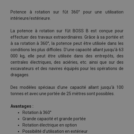
Potence à rotation sur fût 360° pour une utilisation
intérieure/extérieure.
La potence à rotation sur fût BOSS B est conçue pour
effectuer des travaux extraordinaires. Grâce à sa portée et
à sa rotation à 360°, la potence peut être utilisée dans les
conditions les plus difficiles. D'une capacité allant jusqu'à 63
000 kg, elle peut être utilisée dans des entrepôts, des
centrales électriques, des aciéries, etc. ainsi que sur des
excavateurs et des navires équipés pour les opérations de
Contactez nos équipes en remplissant
dragages.
ce formulaire !
Des modèles spéciaux d'une capacité allant jusqu'à 100
Remplissez les champs suivants pour que nous
tonnes et avec une portée de 25 mètres sont possibles.
puissions vous recontacter dans les plus brefs délais.
Avantages :
Indiquez précisément dans le champ "Message" le
Rotation à 360°
produit ou service que vous recherchez ainsi que tous
Grande capacité et grande portée
les éléments susceptibles de nous aider à trouver la
Manuels utilisateur
Rotation électrique en option
solution la plus adaptée à votre besoin.
Possibilité d'utilisation en extérieur