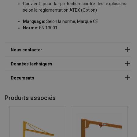
catalogue_potences_a_rotation_2024.pdf
Convient pour la protection contre les explosions
Nom
selon la règlementation ATEX (Option)
Marquage:
Selon la norme, Marqué CE
Documents additionnels
Norme:
EN 13001
Prénom
cahier-des-charges-potences-vetter-krantechnik.pdf
Entreprise
E-mail
Produits associés
Téléphone