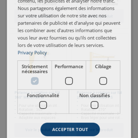
contenu, les publicités et analyser notre trafic.
Capacité maximale : 2 000 kg
Capacité maximale : 250 kg
Convient parfaitement aux espaces restreints
Bras articulé repliable
Nous partageons également des informations
sur votre utilisation de notre site avec nos
Voir le produit
Voir le produit
partenaires de publicité et d'analyse qui peuvent
les combiner avec d'autres informations que
vous leur avez fournies ou qu'ils ont collectées
lors de votre utilisation de leurs services.
Privacy Policy
Strictement
Performance
Ciblage
nécessaires
Potence à rotation sur fût
Potence à rotation sur fût
Fonctionnalité
Non classifiés
360° MEISTER M
270° PRAKTIKUS PS
Pour une utilisation intérieure/extérieure
Pour une utilisation intérieure/extérieure
Rotation : 360°
Rotation : 270°
Capacité maximale : 20 000 kg
Capacité maximale : 2 000 kg
Adaptée aux espaces étroits
Bras léger pour une rotation aisée
ACCEPTER TOUT
Voir le produit
Voir le produit