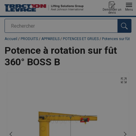
Demander un
Menu
devis
Rechercher
Ajouté au panier
Accueil
/
PRODUITS
/
APPAREILS
/
POTENCES ET GRUES
/
Potences sur fût
Potence à rotation sur fût
360° BOSS B