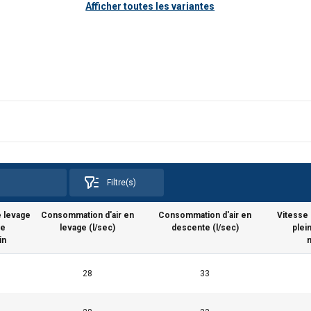
Afficher toutes les variantes
Filtre(s)
e levage
Consommation d'air en
Consommation d'air en
Vitesse 
de
levage (l/sec)
descente (l/sec)
plei
in
28
33