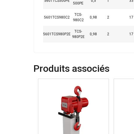
5601TCS500PE
0,5
1
33
500PE
TCS-
5601TCS980C2
0,98
2
17
980C2
TCS-
5601TCS980P2E
0,98
2
17
980P2E
Produits associés