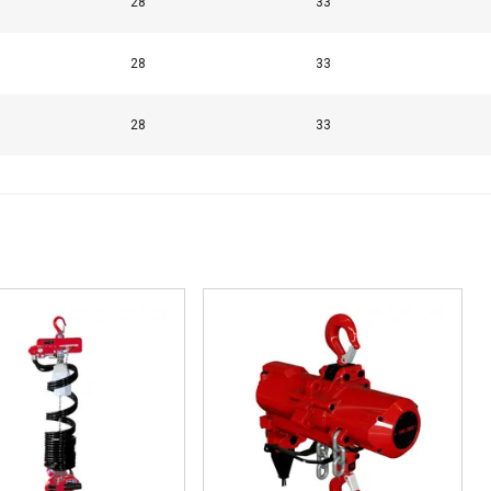
28
33
28
33
28
33