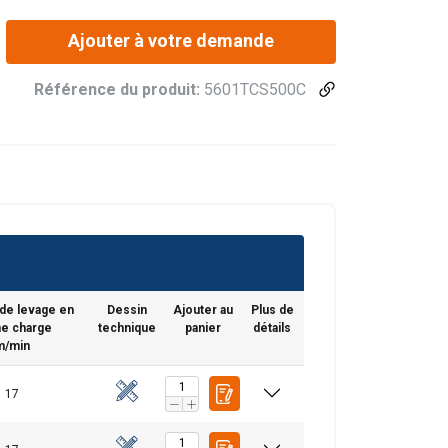
Ajouter à votre demande
Référence du produit:
5601TCS500C
de levage en
Dessin
Ajouter au
Plus de
ne charge
technique
panier
détails
m/min
17