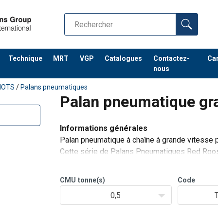
Technique
MRT
VGP
Catalogues
Contactez-
Car
nous
IOTS
/
Palans pneumatiques
Palan pneumatique gr
Informations générales
Palan pneumatique à chaîne à grande vitesse 
Cette série de Palans Pneumatiques Red Roos
industries de manutention de matériel, tel que
de très grandes
CMU
tonne(s)
Code
0,5