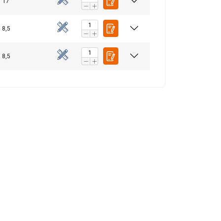
17
8,5
8,5