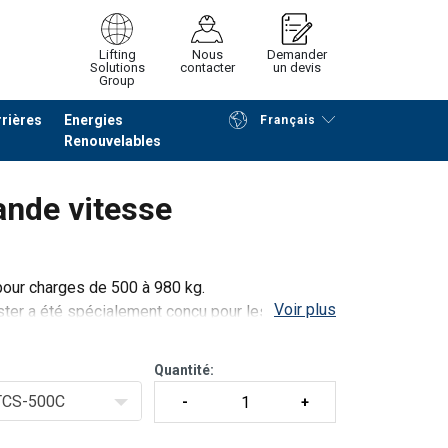
Lifting
Nous
Demander
Solutions
contacter
un devis
Group
rières
Energies
Français
Renouvelables
Poursuivre
Envoyer demande
ande vitesse
pour charges de 500 à 980 kg.
Voir plus
ter a été spécialement conçu pour les
 le stockage ou le packaging. Les palans offrent
Quantité:
TCS-500C