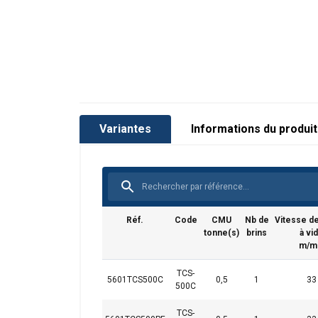
Variantes
Informations du produit
Réf.
Code
CMU
Nb de
Vitesse d
Caractéristiques:
tonne(s)
brins
à vi
m/m
TCS-
5601TCS500C
0,5
1
33
500C
TCS-