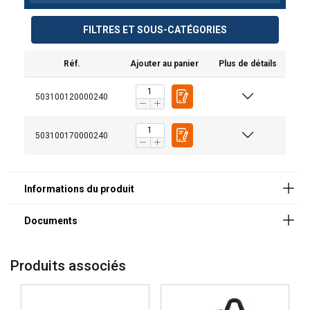
Manuels utilisateur
FILTRES ET SOUS-CATÉGORIES
manuel_utilisation_poignee_thm.pdf
Réf.
Ajouter au panier
Plus de détails
503100120000240
Marquage:
503100170000240
Note:
Coefficient de sécurité:
Produits associés