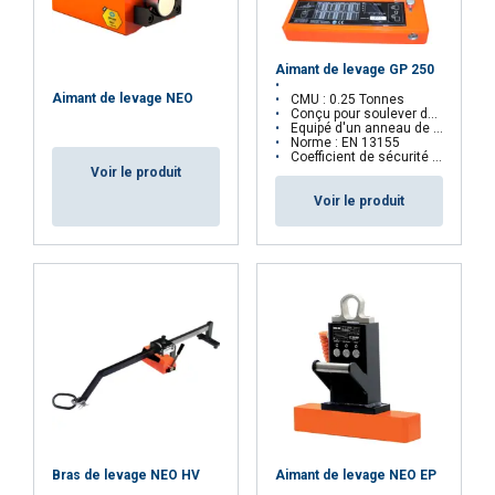
ENGLISH
Ce site Web utilise des cookies
Nous utilisons des cookies pour personnaliser le
Aimant de levage GP 250
contenu, les publicités et analyser notre trafic.
Aimant de levage NEO
CMU : 0.25 Tonnes
Nous partageons également des informations
Conçu pour soulever des tôles et des plaques d'acier
Equipé d'un anneau de levage qui peut être verrouillé en position verticale
sur votre utilisation de notre site avec nos
Norme : EN 13155
Coefficient de sécurité : 4:1
partenaires de publicité et d'analyse qui peuvent
Voir le produit
les combiner avec d'autres informations que
Voir le produit
vous leur avez fournies ou qu'ils ont collectées
lors de votre utilisation de leurs services.
Privacy Policy
Strictement
Performance
Ciblage
nécessaires
Fonctionnalité
Non classifiés
Bras de levage NEO HV
Aimant de levage NEO EP