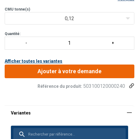
adaptée pour déplacer des tôles une à une, pour extraire des tôles
d'acier de rayonnages et pour transporter des pièces d'a
CMU
tonne(s)
0,12
Quantité:
Afficher toutes les variantes
Ajouter à votre demande
503100120000240
Référence du produit: